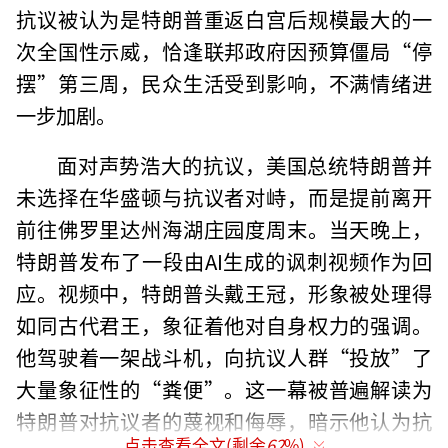
抗议被认为是特朗普重返白宫后规模最大的一
次全国性示威，恰逢联邦政府因预算僵局“停
摆”第三周，民众生活受到影响，不满情绪进
一步加剧。
面对声势浩大的抗议，美国总统特朗普并
未选择在华盛顿与抗议者对峙，而是提前离开
前往佛罗里达州海湖庄园度周末。当天晚上，
特朗普发布了一段由AI生成的讽刺视频作为回
应。视频中，特朗普头戴王冠，形象被处理得
如同古代君王，象征着他对自身权力的强调。
他驾驶着一架战斗机，向抗议人群“投放”了
大量象征性的“粪便”。这一幕被普遍解读为
特朗普对抗议者的蔑视和侮辱，暗示他认为抗
点击查看全文(剩余
62
%)