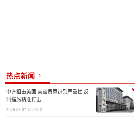
会，表明共和党内部对此次示威活动持否定态
度。
特朗普发布的这段AI讽刺视频引发了舆论
两极分化。一些人认为这是“川普风格”的幽
默和反击，而更多人则认为这是不负责任、缺
乏尊严的挑衅行为。这段视频也引发了关于AI
技术在政治宣传中滥用的担忧，通过AI技术可
热点新闻
以轻易制造出虚假但具有视觉冲击力的内容，
用于散布不实信息、煽动情绪或进行人身攻
中方狙击美国 美官员意识到严重性 反
击。
制措施精准打击
2026-08-07 15:59:12
特朗普发布的这段AI讽刺视频无疑为本已
紧张的美国政治氛围增添了更多火药味，反映
了当前美国政治话语中愈发激烈的对立和不容