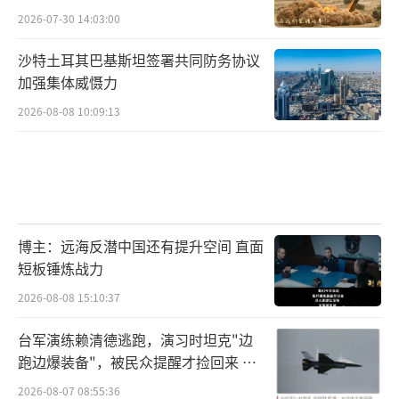
2026-07-30 14:03:00
沙特土耳其巴基斯坦签署共同防务协议
加强集体威慑力
2026-08-08 10:09:13
博主：远海反潜中国还有提升空间 直面
短板锤炼战力
2026-08-08 15:10:37
台军演练赖清德逃跑，演习时坦克"边
跑边爆装备"，被民众提醒才捡回来 演
习状况频出引发关注
2026-08-07 08:55:36