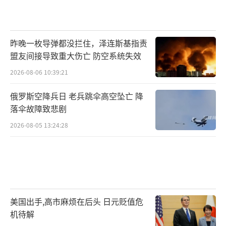
昨晚一枚导弹都没拦住，泽连斯基指责
盟友间接导致重大伤亡 防空系统失效
2026-08-06 10:39:21
俄罗斯空降兵日 老兵跳伞高空坠亡 降
落伞故障致悲剧
2026-08-05 13:24:28
美国出手,高市麻烦在后头 日元贬值危
机待解