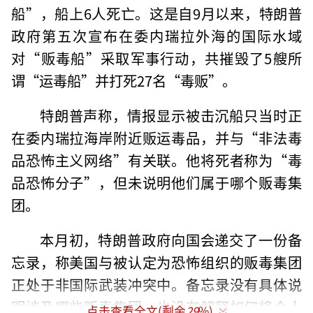
船”，船上6人死亡。这是自9月以来，特朗普
政府第五次宣布在委内瑞拉外海的国际水域
对“贩毒船”采取军事行动，共摧毁了5艘所
谓“运毒船”并打死27名“毒贩”。
特朗普声称，情报显示被击沉船只当时正
在委内瑞拉海岸附近贩运毒品，并与“非法毒
品恐怖主义网络”有关联。他将死者称为“毒
品恐怖分子”，但未说明他们属于哪个贩毒集
团。
本月初，特朗普政府向国会递交了一份备
忘录，称美国与被认定为恐怖组织的贩毒集团
正处于非国际武装冲突中。备忘录没有具体说
明涉及哪些贩毒集团，也没有解释如何将个人
点击查看全文(剩余
29
%)