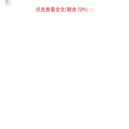
右。
点击查看全文(剩余
72
%)
表面上看，这是一场关于航空公平竞争的
较量，但其背后隐藏着美方的多重战略考量。
美国航空运输协会估计，“绕飞俄罗斯”导致
美国航空公司每年损失20亿美元的市场份额。
分析指出，美国此举包含三重目的：一是缓解
美国航司的竞争劣势；二是作为谈判筹码施压
中国；三是迎合国内政治需求。随着2026年美
国中期选举临近，特朗普急需向选民展示“对
外强硬”的形象。
面对美方的突然发难，中国外交部发言人
郭嘉昆在10日的例行记者会上作出了冷静而有
力的回应。他表示，“具体问题建议向中方的