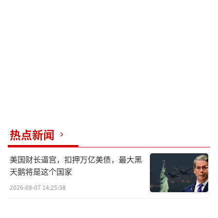
主管部门询问”，并明确指出，“美方对中国
航空公司运营施加限制，不利于两国人员往
来”。他建议“美方应当反思自身政策对本国
企业造成的影响，而不是无理打压别国，让全
球消费者埋单”。
外界解读为中方“反将一军”的高明策
略。中方没有落入美方设定的议题陷阱，而是
直接将问题抛回美国，点出了危机的根源——不
热点新闻
是中方违反市场规则，而是美方被自己的制裁
困住了。
美国财长逼宫，扣押万亿美债，最大黑
天鹅将是这个国家
若美方禁令最终实施，将对中美航空业产
2026-08-07 14:25:38
生深远影响。飞行时间大幅增加，东海岸航班
可能被迫改道，飞行时间将拉长数小时，甚至