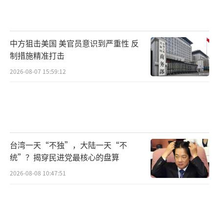
可能取消部分直飞。有分析显示，某些中美航
班可能需要长达19小时。运营成本显著上升，
每趟航班的飞行时间增加至少三个小时，这意
中方狙击美国 美官员意识到严重性 反
味着巨额的燃油成本增加，每小时可能高达一
制措施精准打击
万美元的额外开销。旅客体验大打折扣，中美
2026-08-07 15:59:12
航线的票价必将水涨船高，转机过程中的拥堵
将加剧，航班时刻的安排也将陷入混乱，普通
旅客将成为这场政治博弈的无辜牺牲品。
面对美方的咄咄逼人，中国并非没有反制
台湾一天“不独”，大陆一天“不
筹码。专家认为，中方可能会做出新的反制措
统”？揭穿民进党最核心的盘算
施。在航空领域，中国拥有多张重要的“王
2026-08-08 10:47:51
牌”，包括航权审批、航班时刻分配以及代码
共享等。如果美国一意孤行，中国完全可以采