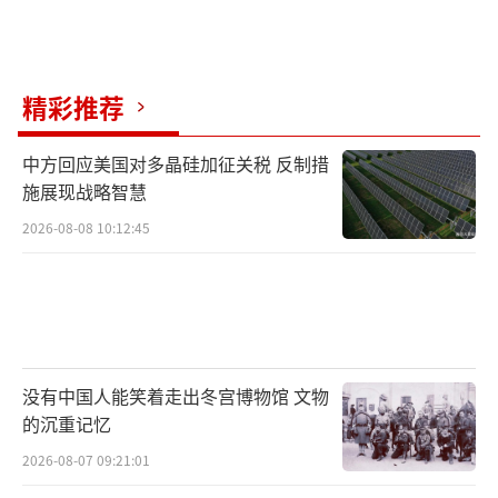
取对等的反制措施，例如在增加航班审核、备
降许可、数据合规等方面设置障碍。意味深长
的是，就在美国发出“最后通牒”的同一天，
精彩推荐
中国突然加大了对稀土出口的管控力度。这一
举措直接触及了美国军工产业和高端制造业的
中方回应美国对多晶硅加征关税 反制措
核心命脉，被视为一种高明且具有战略远见的
施展现战略智慧
防御性反制。
（责任编辑：卢其龙 CM0882）
2026-08-08 10:12:45
没有中国人能笑着走出冬宫博物馆 文物
的沉重记忆
2026-08-07 09:21:01