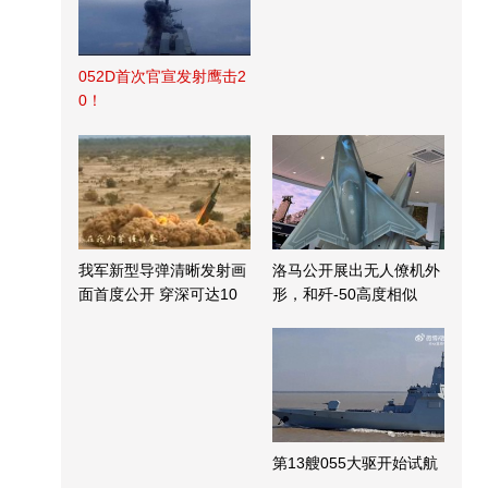
052D首次官宣发射鹰击2
0！
我军新型导弹清晰发射画
洛马公开展出无人僚机外
面首度公开 穿深可达10
形，和歼-50高度相似
米
第13艘055大驱开始试航