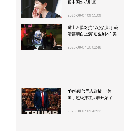
跟中国对抗到底
2026-08-07 09:55:09
嘴上叫嚣对抗 “汉光”演习 赖
清德亲自上演“逃生剧本” 美
军方围观“服务”
2026-08-07 10:02:48
“向特朗普同志致敬！”美
国，超级抹红大赛开始了
2026-08-07 09:43:32