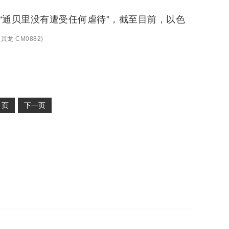
“通贝里没有遭受任何虐待”，截至目前，以色
其龙 CM0882
)
2
页
下一页