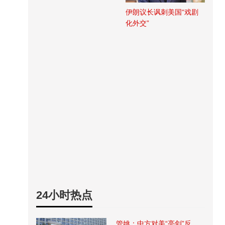
伊朗议长讽刺美国“戏剧
化外交”
24小时热点
管姚：中方对美“亮剑”反