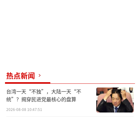
汗政府对此置之不理。
此次冲突还牵涉到历史遗留问题。巴基斯
坦和阿富汗之间的“杜兰线”边界争议由来已
久，这条长达2600公里的边界线是1893年英国
殖民者划定的，导致普什图族被分割。阿富汗
历届政府一直不承认这条边界线，塔利班上台
后也明确拒绝承认。2022年，该边界线上爆发
热点新闻
了18次大大小小的冲突。
台湾一天“不独”，大陆一天“不
火力配置方面，双方都投入了大量武器。
统”？揭穿民进党最核心的盘算
巴军方动用了火炮、坦克和各种轻重武器，在
2026-08-08 10:47:51
四个边境点位集中开火。塔利班则利用美军遗
留的装备库，机动能力和火力配置超出预期。
然而，塔利班能否维护好这些复杂装备并建立