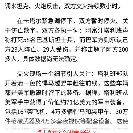
调来坦克、火炮反击，双方交火持续数小时。
在卡塔尔紧急调停下，双方暂时停火。关
于伤亡数字，双方各执一词：阿富汗塔利班声
称打死58名巴基斯坦士兵，而巴军方则承认己
方23人阵亡、29人受伤，并称击毙了阿方200
多人。具体数据尚无法确定。
交火现场一个细节引人关注：塔利班部队
开着清一色的悍马越野车赶往前线，这些车辆
都是美军撤离时留下的装备。据称，塔利班从
美军手中获得了价值约71亿美元的军事装备，
包括167架飞机、4万多辆悍马和装甲车、30万
件枪械武器及4万多套夜视仪等配套设备。这使
得塔利班的地面部队机械化水平可能超过巴基
点击查看全文(剩余
69
%)