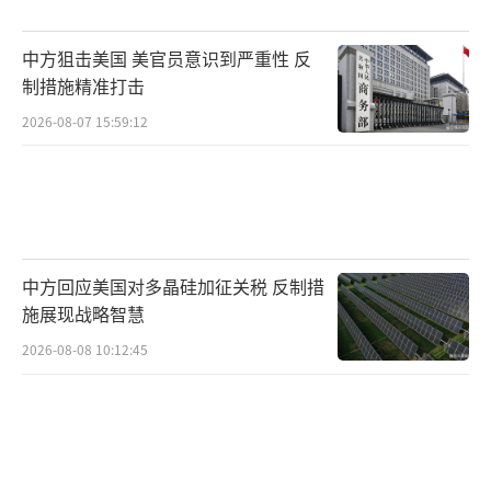
有效的指挥体系仍存疑问。
中方狙击美国 美官员意识到严重性 反
冲突爆发后，巴基斯坦关闭了与阿富汗的
制措施精准打击
多个边境口岸，大批阿富汗难民滞留在边境。
2026-08-07 15:59:12
伊朗、卡塔尔和沙特等国出面劝和，最终在卡
塔尔的调停下实现停火。专家认为，虽然暂时
停火，但深层矛盾依然存在，如TTP问题、杜
兰线争议以及塔利班政府的管控能力不足等。
中方回应美国对多晶硅加征关税 反制措
此外，2025年以来，巴基斯坦边境遭袭次数比
施展现战略智慧
去年同期增加了30%，这对巴基斯坦的军力消
2026-08-08 10:12:45
耗和国内安全构成威胁，同时也加剧了阿富汗
塔利班的孤立和经济困境。
（责任编辑：卢其龙 CM088
2）