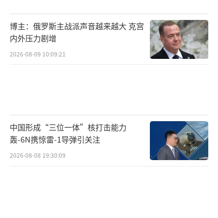
嫌，以开放的态度坐到谈判桌前，深入探讨边
博主：俄罗斯主战派声音越来越大 克宫
境问题的解决方案，重建彼此之间的信任。
内外压力剧增
国际社会也应发挥积极作用，为巴阿双方
2026-08-09 10:09:21
提供一个公平、公正的对话平台，并在必要时
提供斡旋与调解。只有这样，才能打破当前的
冲突僵局，避免局势进一步升级，让巴阿边境
地区的人民早日摆脱战火的阴霾，迎来和平与
中国形成“三位一体”核打击能力
安宁。这场冲突是一个警示，提醒各方和平来
轰-6N携惊雷-1导弹引关注
之不易，需要共同努力去维护。在追求自身利
2026-08-08 19:30:09
益的同时，更应考虑到地区的整体稳定与人民
的福祉，以和平谈判取代武力冲突，才是解决
问题的正确之道。学者：巴阿边境冲突并非偶
然 深层矛盾集中爆发！
（责任编辑：卢其龙 CM0882）