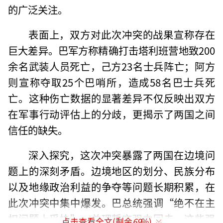
的广泛关注。
表面上，双方对此次冲突的战果宣称存在
巨大差异。巴军方称精确打击塔利班营地致200
余名武装人员死亡，己方23名士兵阵亡；阿方
则宣称夺取25个巴哨所，造成58名巴士兵死
亡。这种伤亡数据的显著差异不仅反映出双方
在军事行动评估上的分歧，更揭示了两国之间
信任的缺失。
深入探究，这次冲突暴露了两国在边境问
题上的深刻矛盾。边境地区的划分、民族分布
以及地缘政治利益的争夺等问题长期积累，在
此次冲突中集中爆发。巴总统强调“绝不在主
权问题上妥协”，总理誓言强力回击，这些强
点击查看全文(剩余
69
%)