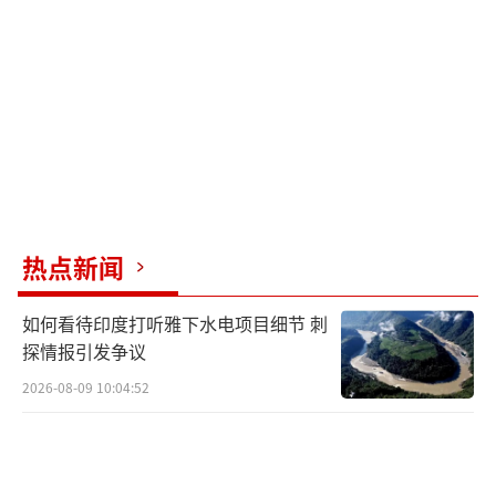
无辜百姓失去了家园，我们绝不会坐视不管，
一定会坚决抵抗到底。”
此次巴阿边境冲突给双方带来了巨大的伤
痛与损失，也让地区反恐合作的脆弱性暴露无
遗。过去，双方曾在反恐问题上有过一定程度
的合作，但此次冲突无疑给这种合作蒙上了阴
影。地区安全局势因此变得更加复杂和不稳
热点新闻
定，恐怖组织有可能趁机坐大，对整个地区的
如何看待印度打听雅下水电项目细节 刺
和平与稳定构成更大威胁。
探情报引发争议
多国敦促双方保持克制，避免引发更大规
2026-08-09 10:04:52
模的人道危机，这反映出国际社会对巴阿冲突
的关切。和平解决争端是唯一的出路，通过对
话协商解决分歧迫在眉睫。双方需要摒弃前