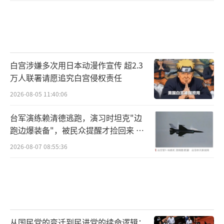
是“抗议”、“谴责”。但现在不一样了，我
们的工具箱里，有的是办法。你敢动我的核心
利益，我就敢在你的痛点上精准反击。我们不
惹事，但绝不怕事。这种坚定的斗争意志和充
白宫涉嫌多次用日本动漫作宣传 超2.3
足的反制手段，才是让对方回归理性的最有
万人联署请愿追究白宫侵权责任
效“清醒剂”。
2026-08-05 11:40:06
说到底，在国际交往中，实力永远是最好
台军演练赖清德逃跑，演习时坦克"边
跑边爆装备"，被民众提醒才捡回来 演
的“通行证”。一味的退让和妥协，只会让对
习状况频出引发关注
2026-08-07 08:55:36
方觉得你软弱可欺，只会让他们变本加厉。只
有敢于斗争，善于斗争，才能真正赢得尊重，
守住我们自己的底线。
现在，球又踢回了墨西哥的脚下。摆在辛
鲍姆总统面前的路其实只有一条：是选择悬崖
从国民党的变迁到民进党的续命逻辑：