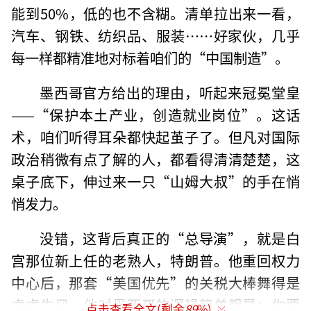
能到50%，低的也不含糊。清单拉出来一看，
汽车、钢铁、纺织品、服装……好家伙，几乎
每一样都精准地对标着咱们的“中国制造”。
墨西哥官方给出的理由，听起来冠冕堂皇
——“保护本土产业，创造就业岗位”。这话
术，咱们听得耳朵都快起茧子了。但凡对国际
政治稍微有点了解的人，都看得清清楚楚，这
桌子底下，伸过来一只“山姆大叔”的手在悄
悄发力。
没错，这背后真正的“总导演”，就是白
宫那位新上任的老熟人，特朗普。他重回权力
中心后，那套“美国优先”的关税大棒舞得是
虎虎生风。他对墨西哥的逻辑简单粗暴：你要
点击查看全文(剩余
89
%)