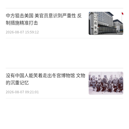
反倾销调查。
可能有些朋友对碧根果不太熟，觉得不就
中方狙击美国 美官员意识到严重性 反
制措施精准打击
是个坚果嘛，能有多大事？这你就小看这颗小
小的果子了。对墨西哥来说，这可是个大产
2026-08-07 15:59:12
业。去年，墨西哥的碧根果对华出口额超过了8
亿美元，占了它这个产品出口总量的三分之一
还多（35%）。
这背后，是墨西哥北部数万农民的生计，
没有中国人能笑着走出冬宫博物馆 文物
的沉重记忆
是一整条从种植、采摘到加工出口的产业链。
2026-08-07 09:21:01
一旦反倾销调查坐实，高额的惩罚性关税加上
去，墨西哥的碧根果在中国市场将毫无价格优
势。那8亿多美元的生意，可能瞬间就泡汤了。
这记“敲打”，打得既精准，又疼。