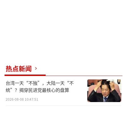
既天真，又充满了无奈。
天真的是，它以为牺牲别人就能换来自己
的安稳。无奈的是，夹在两个大国之间，它能
动用的筹码确实不多。
但是，墨西哥显然是低估了中国的决心和
行动力。咱们常说，朋友来了有好酒，豺狼来
热点新闻
了有猎枪。你既然要把我们当成你讨好别人的
筹码，那就别怪我们不客气。
台湾一天“不独”，大陆一天“不
统”？揭穿民进党最核心的盘算
中方的反击来得又快又准，堪称教科书级
2026-08-08 10:47:51
别。
第一招，直击痛点：对墨西哥碧根果发起