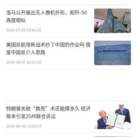
鲍姆本人就亲自下场表态了。她的话说得更直
白：“我们想先跟中方坐下来好好谈谈，万事
洛马公开展出无人僚机外形，和歼-50
好商量嘛，等谈出个结果，我们再来推进立
高度相似
法。”
2026-07-29 10:40:26
美国反航母新战术抄了中国的作业吗 借
你看，从“坚决要加税”到“万事好商
鉴中国反介入思路
量”，这态度转变有多快。
2026-08-07 22:21:19
为什么会这样？归根结底，是咱们的反制
措施，让墨西哥的决策者们从“政治算计”中
清醒过来，开始真正地算一笔“经济账”。
这笔账其实很简单：
特朗普关税“换壳”术还能撑多久 经济
账本引发25州联合诉讼
一边，是美国的反复无常。特朗普的承
2026-08-08 13:30:14
诺，你敢信吗？今天为了让你对付中国，可以