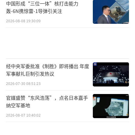
给你一点甜头；明天为了选举，或者他单纯心
中国形成“三位一体”核打击能力
轰-6N携惊雷-1导弹引关注
情不好，随时可能把关税大棒再次挥舞起来。
2026-08-08 19:30:09
把宝押在美国的“善意”上，无异于与虎谋
皮，风险极高。
另一边，是中国这个稳定、可靠且巨大的
贸易伙伴。过去十年，中墨贸易额翻了好几
番。中国不仅是墨西哥商品的“大买家”，更
经中央军委批准《制胜》即将播出 年度
军事献礼巨制引发热议
是重要的投资来源。这些年来，多少中国企业
2026-07-30 08:51:23
跑到墨西哥北部建厂，搞汽车配件、搞家电组
装，为当地创造了多少就业和税收？这些都是
官媒盛赞“东风浩荡”，点名日本嘉手
实实在在的利益。
纳空军基地
2026-08-07 10:40:02
如果为了一个虚无缥缈的美国承诺，就彻
底得罪中国，导致双边贸易关系破裂，那损失