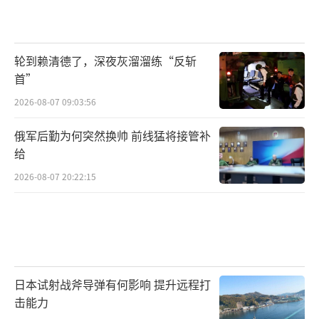
将是灾难性的。丢了碧根果的市场只是个开
始，后续在汽车、矿产等领域的反制一旦跟
上，墨西哥的经济根本承受不起。
轮到赖清德了，深夜灰溜溜练“反斩
首”
辛鲍姆政府显然是想明白了这一点：讨好
2026-08-07 09:03:56
美国未必能得到好处，但得罪中国的损失却是
立竿见影的。
俄军后勤为何突然换帅 前线猛将接管补
给
所以，她现在这个“想谈谈”的姿态，其
2026-08-07 20:22:15
实是一种止损，也是一种试探。她还是抱着一
丝侥幸，希望能不能通过谈判，找一个两全其
美的办法。比如，关税我少加一点？或者只针
对某几个特定品类？能不能换取中方“高抬贵
日本试射战斧导弹有何影响 提升远程打
手”？
击能力