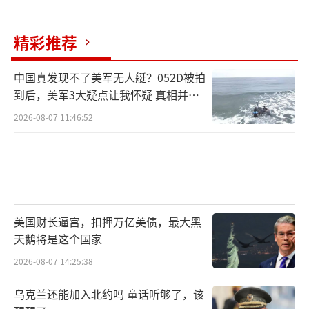
第二招，留足后手：同步启动贸易投资壁
垒调查。
精彩推荐
这一招就更显功力了。商务部启动的这个
中国真发现不了美军无人艇？052D被拍
调查，范围正好覆盖了墨西哥这次想要对我们
到后，美军3大疑点让我怀疑 真相并非
如此
加税的那些领域，比如汽车、纺织品等等。这
2026-08-07 11:46:52
是什么意思呢？
意思就是，我开始按照国际贸易的正规流
程，来全面审视你在这些领域是不是设置了不
公平的门槛，是不是违反了WTO的规则。这就
美国财长逼宫，扣押万亿美债，最大黑
像下棋，我先落一子，占据了主动权。接下
天鹅将是这个国家
来，我既可以拉着你回到谈判桌前，一条一条
2026-08-07 14:25:38
地对账；如果谈不拢，我也可以把这个案子直
乌克兰还能加入北约吗 童话听够了，该
接捅到世界贸易组织（WTO）的争端解决机制