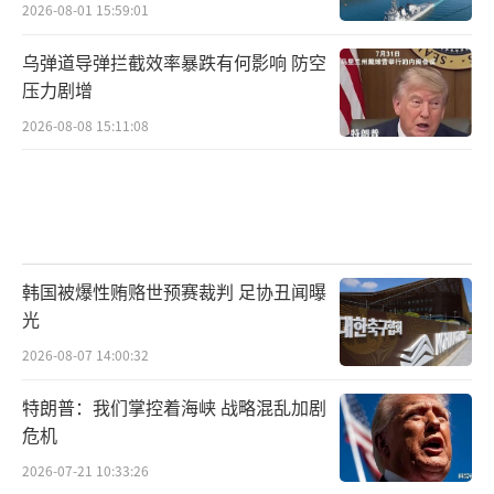
但咱们的态度，其实也已经通过行动亮明
2026-08-01 15:59:01
了：想谈可以，但前提是必须撤回那个损害中
乌弹道导弹拦截效率暴跌有何影响 防空
国利益的提案。在这个核心问题上，没有讨价
压力剧增
还价的余地。你不能一边想赚着我的钱，一边
2026-08-08 15:11:08
还拿着刀准备捅我一刀，天下没有这样的道
理。
墨西哥的这场关税风波，对我们来说，更
像是一面镜子，它照出了当前国际关系中一个
韩国被爆性贿赂世预赛裁判 足协丑闻曝
非常现实的法则：
光
2026-08-07 14:00:32
在大国博弈的夹缝中，那些试图通过牺牲
中国利益来向霸权“献媚”的国家，最终会发
特朗普：我们掌控着海峡 战略混乱加剧
现这是一条走不通的死胡同。
危机
2026-07-21 10:33:26
过去，我们总说“韬光养晦”，很多时候