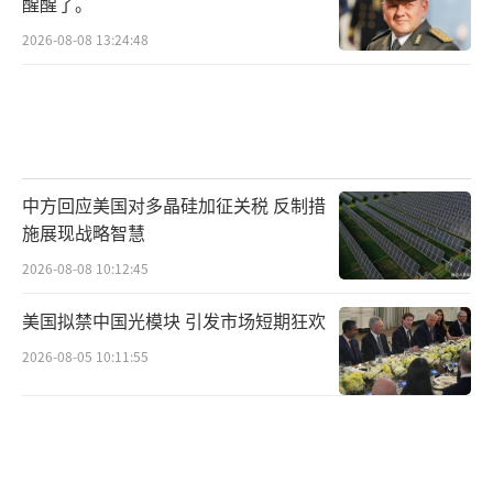
醒醒了。
去，让全世界来评评理。
2026-08-08 13:24:48
这两招“组合拳”打出去，效果是立竿见
影。
最先坐不住的，是墨西哥的议会。10月8
中方回应美国对多晶硅加征关税 反制措
号，执政党在议会的领袖蒙雷亚尔就出来放风
施展现战略智慧
了，说那个关税提案的审议，咱们先“暂
2026-08-08 10:12:45
停”一下，不着急，等到11月底再说。
美国拟禁中国光模块 引发市场短期狂欢
这“暂停”二字，用得就很有灵性。既给
2026-08-05 10:11:55
了自己一个台阶下，也给外界留下了想象空
间。
紧接着，第二天，也就是10月9号，总统辛