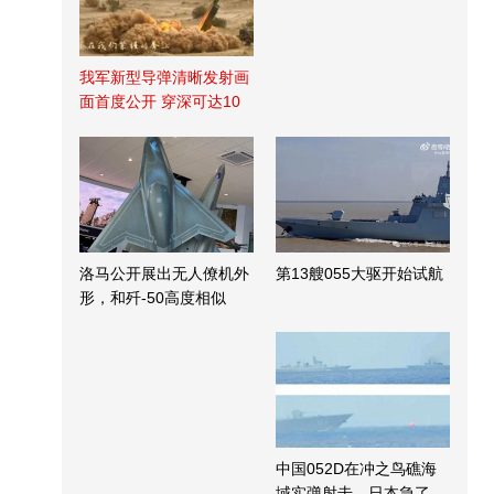
我军新型导弹清晰发射画
面首度公开 穿深可达10
米
洛马公开展出无人僚机外
第13艘055大驱开始试航
形，和歼-50高度相似
中国052D在冲之鸟礁海
域实弹射击，日本急了