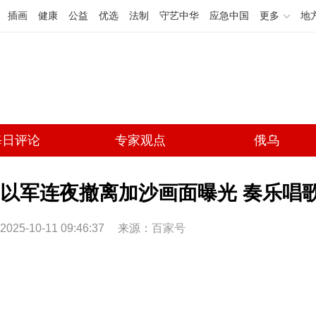
插画
健康
公益
优选
法制
守艺中华
应急中国
更多
地
每日评论
专家观点
俄乌
以军连夜撤离加沙画面曝光 奏乐唱
2025-10-11 09:46:37
来源：
百家号