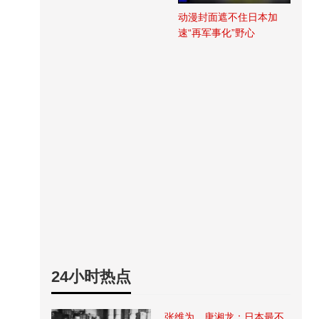
动漫封面遮不住日本加
速“再军事化”野心
24小时热点
张维为、唐湘龙：日本最不