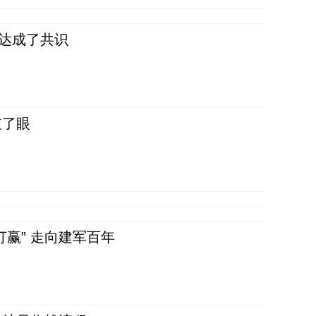
民达成了共识
红了眼
赢” 走向建军百年