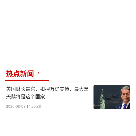
地区冲突的风险，且当前自民党在国会的席位
也无法达到修宪所需的门槛。
高市早苗的胜选并未改变其执政根基的脆
弱性。此次选举中，她的胜利主要依靠地方党
员票，国会议员票大多来自败选阵营的支持。
这意味着党内各派利益妥协的基础并不稳固，
未来一旦利益冲突出现，高市早苗的执政稳定
热点新闻
性将受到冲击。此外，自民党与公明党组成的
美国财长逼宫，扣押万亿美债，最大黑
执政联盟在最近的选举中接连失利，失去了国
天鹅将是这个国家
会两院多数席位，成为少数执政党。因此，高
2026-08-07 14:25:38
市早苗提出的经济刺激法案、防卫预算案等重
大提案必须争取在野党的支持，这增加了政策
推行的难度。