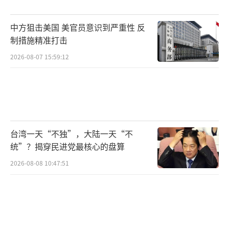
日本正处于内外矛盾交织的关键节点，无
中方狙击美国 美官员意识到严重性 反
论谁当选首相，在短期内都难以摆脱结构性困
制措施精准打击
境。高市早苗今后面临的政策挑战十分严峻，
2026-08-07 15:59:12
甚至有可能成为下一个“短命”首相。
（责任编
辑：于浩淙 zx0176）
台湾一天“不独”，大陆一天“不
统”？揭穿民进党最核心的盘算
2026-08-08 10:47:51