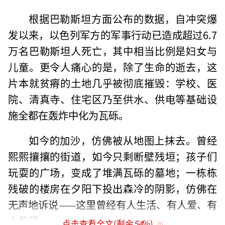
根据巴勒斯坦方面公布的数据，自冲突爆
发以来，以色列军方的军事行动已造成超过6.7
万名巴勒斯坦人死亡，其中相当比例是妇女与
儿童。更令人痛心的是，除了生命的逝去，这
片本就贫瘠的土地几乎被彻底摧毁：学校、医
院、清真寺、住宅区乃至供水、供电等基础设
施全都在轰炸中化为瓦砾。
如今的加沙，仿佛被从地图上抹去。曾经
熙熙攘攘的街道，如今只剩断壁残垣；孩子们
玩耍的广场，变成了堆满瓦砾的墓地；一栋栋
残破的楼房在夕阳下投出森冷的阴影，仿佛在
无声地诉说——这里曾经有人生活、有人爱、有
人希望。
点击查看全文(剩余
54
%)