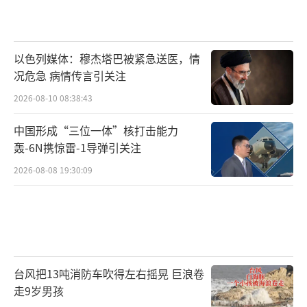
以色列媒体：穆杰塔巴被紧急送医，情
况危急 病情传言引关注
2026-08-10 08:38:43
中国形成“三位一体”核打击能力
轰-6N携惊雷-1导弹引关注
2026-08-08 19:30:09
台风把13吨消防车吹得左右摇晃 巨浪卷
走9岁男孩