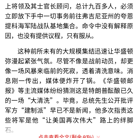
上将领及其士官长顾问，总计九百多人，必须
立即放下手中一切事务前往弗吉尼亚州的夸恩
提科海军陆战队基地集合。命令中没有解释原
因，也没有提供议程，只有服从。
这种前所未有的大规模集结迅速让华盛顿
弥漫起紧张气氛。尽管不像是战前动员，却更
像一场风暴来临前的死寂，透着清洗意味。消
息刚一传出，媒体便炸开了锅。《华盛顿邮
报》等主流媒体纷纷猜测这是特朗普酝酿已久
的一场“大清洗”。毕竟，总统先生公开批评
军方“建制派”早已不是新闻，他多次指责这
些将军是他“让美国再次伟大”路上的绊脚
石。
点击查看全文(剩余
80
%)