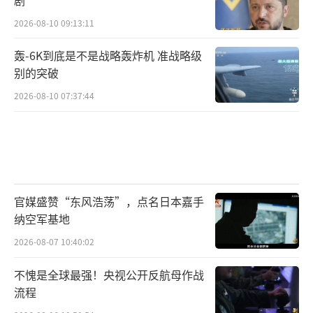
入混乱，唯一选择似乎只剩下更加依赖美国。
美国则可以坐收渔翁之利，大发战争财和地缘
2026-08-10 09:13:11
政治财。
轰-6K到底是不是战略轰炸机 准战略级
别的突破
推行这样一套不惜牺牲盟友利益的战略，
2026-08-10 07:37:44
总统身边绝不能有任何“杂音”，尤其是来自
军方。从这个角度看，夸恩提科这场“忠诚度
测试”远不止是一场闹剧。它是为了确保当白
宫决定在全球点燃新的“烽火”时，那些将军
们不会有任何迟疑或阻拦，只会像机器一样执
官媒盛赞“东风浩荡”，点名日本嘉手
行命令。
纳空军基地
2026-08-07 10:40:02
这场“烽火戏诸侯”最终戏耍的可能不只
是那九百名将领，更是整个美国的盟友体系和
不愧是全球最强！央视公开反航母作战
流程
国际信誉。当一支军队的忠诚不再归于国家与