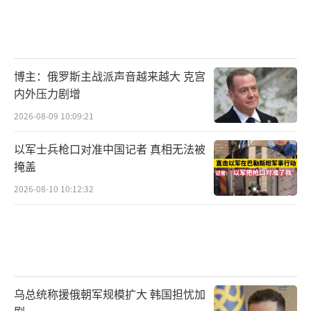
交易。
再往前看，九月九日晚间，波兰官方宣称
博主：俄罗斯主战派声音越来越大 克宫
有十九架俄罗斯无人机入侵其领空，尽管这些
内外压力剧增
无人机未携带武器，但事件仍被渲染为国家安
2026-08-09 10:09:21
全的重大威胁。紧接着，波兰以这个事件为借
口封锁了与白俄罗斯的边境，导致三百多列中
以军士兵枪口对准中国记者 真相无法被
欧班列瘫痪。
掩盖
2026-08-10 10:12:32
欧洲经济大动脉因此被切断。回想2022年
被神秘炸毁的“北溪”天然气管道，人们不难
发现其中惊人相似的逻辑。先是切断廉价能源
供应，再切断工业品和消费品供应，使欧洲制
造业根基动摇，民众生活成本飙升。当欧洲陷
乌总统称援俄朝军规模扩大 韩国担忧加
剧