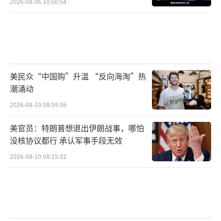
宪法，而是系于一人之手；当它的行动不再服
2026-08-06 10:50:54
务于国家安全，而是服务于一场冷酷的全球经
济绞杀战时，这支军队的灵魂已经在慢慢消
亡。曾经强大的美军正因为一个人的权力欲和
其背后的战略图谋，一步步走向被掏空和摧毁
美民众“中国购”升温 “反向海淘”热
的道路。
（责任编辑：张蕾 TT0001）
潮涌动
2026-08-10 08:59:36
美官员：特朗普想退出伊朗战事，哪怕
没核协议都行 承认军事手段无效
2026-08-10 08:15:32