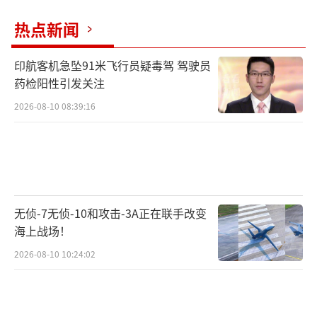
走”而被解职。随后，他还成立了一个名
热点新闻
为“战士委员会”的组织，唯一任务就是在军
中监视所谓的“不忠诚分子”。
印航客机急坠91米飞行员疑毒驾 驾驶员
药检阳性引发关注
特朗普对联邦官僚体系根深蒂固的敌视，
尤其是对五角大楼里的将军们，认为他们是所
2026-08-10 08:39:16
谓“深层国家”的代言人，只会用各种繁文缛
节和政治正确来阻挠他的改革。许多支持者甚
至觉得，今天的美军已被“觉醒运动”和“多
元化、平等、包容”那套东西腐蚀，战斗力堪
无侦-7无侦-10和攻击-3A正在联手改变
忧，急需一场彻底的大扫除。
海上战场！
这场荒诞剧对军队造成了实际伤害。米尔
2026-08-10 10:24:02
格伦实验揭示，面对巨大权威压力时，普通人
极有可能做出违背良知和专业判断的事。如果