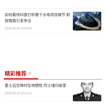
将军们为了迎合总统个人喜好放弃战术和战略
的专业分析，未来决策链条将出现问题。数据
如何看待印度打听雅下水电项目细节 刺
显示，自今年一月以来，至少有九名高级将领
探情报引发争议
被解雇，一些经验丰富的战将被迫离开，而履
2026-08-09 10:04:52
历尚浅但足够“忠诚”的军官则被火速提拔，
导致指挥体系出现人才断层。
若仅将这一切视为特朗普的个人秀或许过
于简单。这场“听话测试”可能是为了确保军
方在未来更宏大、更冷酷的全球棋局中绝对顺
精彩推荐
从。近期一些看似不相关的事件串联起来，显
示出更庞大的图景。特朗普政府最近屡次放风
夏士远空降时坠地牺牲 烈士魂归故里
要对购买俄罗斯能源的国家挥舞“次级关
2026-08-10 10:12:21
税”大棒，矛头直指中国和印度。这一举动引
发欧盟强烈反弹，他们称这是美俄之间的秘密