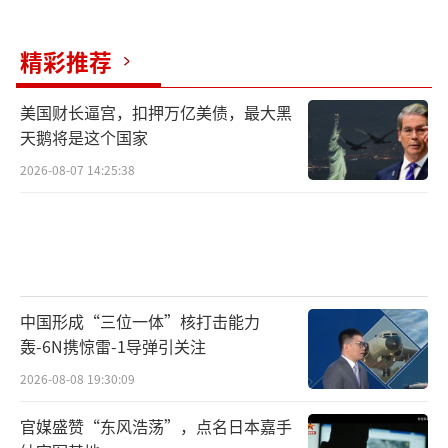
早、投入最深的人才能抓住机会。这次访谈展
示了英伟达在多个维度上的战略布局，也为行
精彩推荐
业和个人提供了宝贵的参考。
美国财长逼宫，扣押万亿美债，最大黑
黄仁勋反驳AI泡沫帝国论 押注未来算力工厂。
天鹅将是这个国家
（责任编辑：卢其龙 CM0882）
2026-08-07 14:25:38
中国形成“三位一体”核打击能力
轰-6N携惊雷-1导弹引关注
2026-08-08 19:30:09
官媒盛赞“东风浩荡”，点名日本嘉手