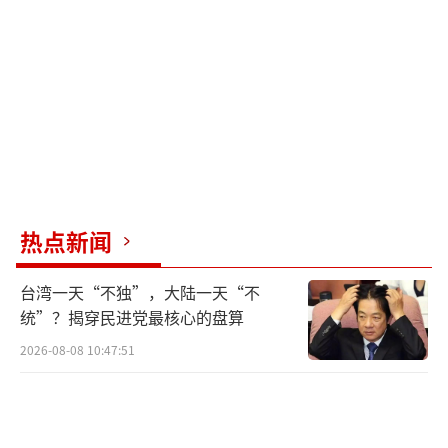
黄仁勋强调，芯片竞争不能靠价格战，而
是要让整套系统在同样的能耗下跑出更多、更
快、更可靠的结果。英伟达每年推出新架构，
通过极致协同设计不断提升每瓦的输出密度，
从硬件到软件全线升级。
面对自研AI芯片的趋势，黄仁勋并不担
心。他认为通用平台在快速变化的AI生态中更
热点新闻
具韧性。英伟达开放系统，支持各种专用芯片
台湾一天“不独”，大陆一天“不
接入，形成可插拔的系统生态。英伟达还通过
统”？揭穿民进党最核心的盘算
投资和支持新兴云玩家，为AI产业链提供信用
2026-08-08 10:47:51
背书，推动行业发展。
黄仁勋认为每个国家都需要自己的AI系
统，以确保关键决策不被外包。他建议各国可