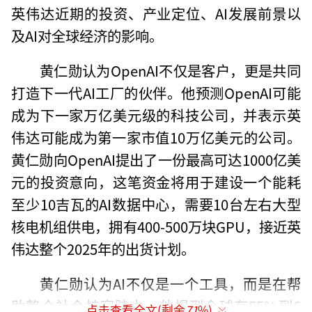
英伟达近期的投资、产业定位、AI发展前景以
及AI对全球经济的影响。
黄仁勋认为OpenAI不仅是客户，更是共同
打造下一代AI工厂的伙伴。他预测OpenAI可能
成为下一家万亿美元级的科技公司，并表示英
伟达可能成为第一家市值10万亿美元的公司。
黄仁勋向OpenAI提出了一份最高可达1000亿美
元的投资意向，这笔资金将用于建设一个能耗
至少10吉瓦的AI数据中心，需要10台左右大型
核电机组供电，拥有400-500万块GPU，接近英
伟达整个2025年的出货计划。
黄仁勋认为AI不仅是一个工具，而是在帮
助整个社会扩容脑力。他提到全球有55%到6
点击查看全文(剩余
71
%)