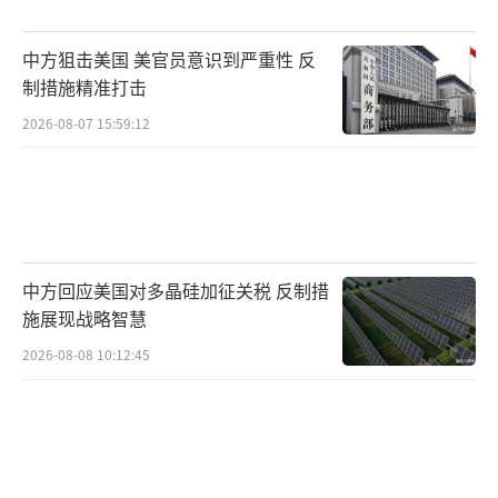
以继续使用优秀模型，但必须建立自己的团队
中方狙击美国 美官员意识到严重性 反
和基础设施。谈到中国时，他表示英伟达在中
制措施精准打击
国要合法合规地做生意，同时最大化技术影响
2026-08-07 15:59:12
力。
黄仁勋强调人才政策的重要性，呼吁美国
制定更聪明、更公平的人才制度，吸引全球最
聪明的人留下来。他认为工作结构会因AI发生
中方回应美国对多晶硅加征关税 反制措
变化，但新的工种会不断涌现。他预测到2030
施展现战略智慧
年，每个人可能会有一个“自己的AI”，它将
2026-08-08 10:12:45
成为数字分身，辅助生活和工作。
最后，黄仁勋鼓励大家积极参与AI浪潮，
边学边干，找到正确的方向。他认为参与最