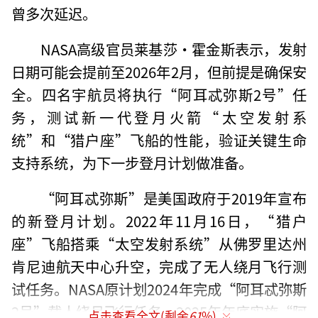
曾多次延迟。
NASA高级官员莱基莎·霍金斯表示，发射
日期可能会提前至2026年2月，但前提是确保安
全。四名宇航员将执行“阿耳忒弥斯2号”任
务，测试新一代登月火箭“太空发射系
统”和“猎户座”飞船的性能，验证关键生命
支持系统，为下一步登月计划做准备。
“阿耳忒弥斯”是美国政府于2019年宣布
的新登月计划。2022年11月16日，“猎户
座”飞船搭乘“太空发射系统”从佛罗里达州
肯尼迪航天中心升空，完成了无人绕月飞行测
试任务。NASA原计划2024年完成“阿耳忒弥斯
2号”载人绕月飞行任务，2025年年底实施“阿
点击查看全文(剩余
61
%)