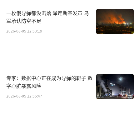
卢其龙 CM0882）
一枚俄导弹都没击落 泽连斯基发声 乌
军承认防空不足
2026-08-05 22:53:19
专家：数据中心正在成为导弹的靶子 数
字心脏暴露风险
2026-08-05 22:55:47