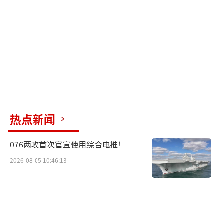
司、波音公司和太空探索技术公司等。项目相
关审查报告显示，已有至少8项关键事项严重落
后于规划。“猎户座”飞船存在多项技术设计
缺陷，“太空发射系统”也因研制进度滞后且
费用高昂而备受批评，未来可能被“星舰”取
代。
此外，舱外宇航服的研制也是一个难点。
热点新闻
目前使用的宇航服还是40多年前由NASA研制
的，新一代舱外宇航服需重新设计以满足“阿
076两攻首次官宣使用综合电推！
耳忒弥斯3号”任务的需求。尽管“星舰”在今
2026-08-05 10:46:13
年8月成功完成第十次试飞，但仍需大量复杂的
技术研发才能执行“阿耳忒弥斯”计划。有专
家指出，即便载人绕月飞行任务取得成功，202
7年年中前也难以完成载人登月任务。
（责任编辑：