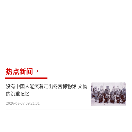
地点发射，打到地球上的任何一个角落。更重
要的是，中国已经建立了强大的防空和反导系
统，使得印度的战略意图面临巨大挑战。
印度的铁路网络与其导弹列车的雄心之间
存在巨大差距。尽管印度拥有全世界第四大的
铁路网络，但在规模和维护状况上远不及中
国。线路老化、设备陈旧、运营效率低下等问
热点新闻
题限制了导弹列车的实战效能。在战时情况
没有中国人能笑着走出冬宫博物馆 文物
下，铁路基础设施容易遭受攻击，这对导弹的
的沉重记忆
生存能力构成威胁。
2026-08-07 09:21:01
印度发展的铁路机动导弹技术实际上是过
时的军事科技。苏联早在冷战时期就曾部署过
类似的导弹列车，但由于种种局限性，这种系