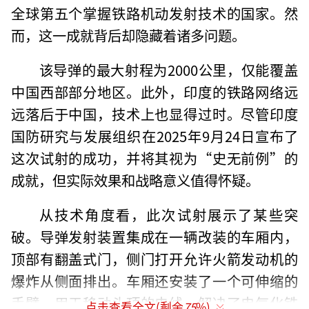
全球第五个掌握铁路机动发射技术的国家。然
而，这一成就背后却隐藏着诸多问题。
该导弹的最大射程为2000公里，仅能覆盖
中国西部部分地区。此外，印度的铁路网络远
远落后于中国，技术上也显得过时。尽管印度
国防研究与发展组织在2025年9月24日宣布了
这次试射的成功，并将其视为“史无前例”的
成就，但实际效果和战略意义值得怀疑。
从技术角度看，此次试射展示了某些突
破。导弹发射装置集成在一辆改装的车厢内，
顶部有翻盖式门，侧门打开允许火箭发动机的
爆炸从侧面排出。车厢还安装了一个可伸缩的
手臂，用于移动头顶的电线，解决了电气化铁
点击查看全文(剩余
75
%)