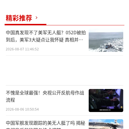
从战略层面看，印度的导弹列车计划暴露
精彩推荐
了其战略失衡的困境。印度虽然拥有核武器，
但规模远小于中国。根据斯德哥尔摩国际和平
中国真发现不了美军无人艇？052D被拍
研究所的数据，中国估计拥有约600枚核弹头，
到后，美军3大疑点让我怀疑 真相并非
而印度只有180枚。印度选择的发展路径——铁
如此
2026-08-07 11:46:52
路机动导弹系统——是一种性价比极低、效果存
疑的应对方式。印度试射铁路机动导弹的战略
象征意义远大于实际军事价值。莫迪政府试图
通过这一展示向国内外传递“强大印度”的信
号，但在明眼人看来，这更像是一种战略自慰
不愧是全球最强！央视公开反航母作战
流程
——用华丽辞藻掩盖实际能力的不足。印度炫耀
2026-08-06 10:50:54
的铁道机动导弹有何弱点 三大软肋暴露缺陷。
（责任编辑：卢其龙 CM0882）
中国军舰发现跟踪的美无人艇了吗 揭秘