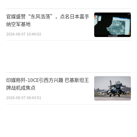
统逐渐被更先进的部署方式所取代。中国和俄
官媒盛赞“东风浩荡”，点名日本嘉手
罗斯作为掌握铁路机动发射技术最熟练的国
纳空军基地
家，现在已经基本放弃了继续发展这类系统，
2026-08-07 10:40:02
转而聚焦于高超音速导弹等新式武器。
印度此举可能对区域稳定产生负面影响。
巴基斯坦已经对印度的导弹试验表示担忧，这
可能导致巴方调整其相对稳定的核态势。新加
印媒称歼-10CE引西方兴趣 巴基斯坦王
坡拉惹勒南国际研究院军事专家李明江认为，
牌战机成焦点
印度在发展核威慑力量方面显示出极强的针对
2026-08-07 08:43:51
性，烈火-P的铁路机动能力主要是为了应对中
国的导弹防御系统。如果印度导弹的行踪飘忽
不定，那么中国反导系统的拦截难度将大大增
加。