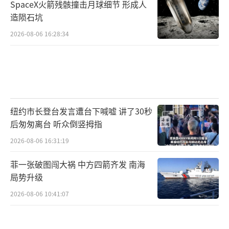
SpaceX火箭残骸撞击月球细节 形成人
造陨石坑
2026-08-06 16:28:34
纽约市长登台发言遭台下喊嘘 讲了30秒
后匆匆离台 听众倒竖拇指
2026-08-06 16:31:19
菲一张破图闯大祸 中方四箭齐发 南海
局势升级
2026-08-06 10:41:07