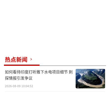
反对以色列吞并约旦河西岸。美国以往在巴以
问题上一贯偏向以色列，这次却罕见转向，不
仅私下与阿拉伯和伊斯兰国家领导人沟通，还
在公开场合发出了强烈信号。舆情调查显示，
美国国内对以色列无条件支持的反对率攀升至
历史新高，民调数据反映出对中东和平的迫切
诉求。多家智库联合发布报告，警告如果美国
热点新闻
继续无底线支持以色列，将极大削弱其在中东
地区的战略影响力。
如何看待印度打听雅下水电项目细节 刺
探情报引发争议
中国外交代表耿爽在大会发言时重申中国
2026-08-09 10:04:52
反对任何吞并巴勒斯坦领土的非法企图，明确
支持“两国方案”，认为任何偏离该方向的行
为都将加剧地区动荡。中国通过多边平台频繁