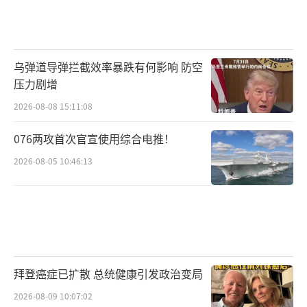
架下参与斡旋，推动地区和平稳定。这一态度
与中美立场形成呼应，为巴以局势注入了新的
变量。专家：巴以冲突迎来转机 全球舆论转向
乌弹道导弹拦截效率暴跌有何影响 防空
支持巴勒斯坦。
（责任编辑：卢其龙 CM0882）
压力剧增
2026-08-08 15:11:08
076两攻首次官宣使用综合电推！
2026-08-05 10:46:13
拜登癌症已扩散 总统健康引发政治变局
2026-08-09 10:07:02