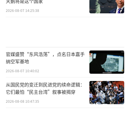
范效应，其他欧盟国家也在加紧评估对以色列
天鹅将是这个国家
的制约措施。
2026-08-07 14:25:38
以色列内部局势同样不容乐观。由于国际
刑事法院对内塔尼亚胡发出逮捕令，他不得不
多次调整出访路线，避免经过有引渡义务的欧
洲缔约国领空。据FlightRadar24数据显示，内
官媒盛赞“东风浩荡”，点名日本嘉手
塔尼亚胡9月赴美专机实际绕行航程较直达路线
纳空军基地
多出600余公里，凸显其外交困境。
2026-08-07 10:40:02
与此同时，以色列对约旦河西岸的政策进
从国民党的变迁到民进党的续命逻辑：
它们最怕“民主台湾”叙事被揭穿
一步收紧。联合国人道事务协调厅报告显示，
2026-08-08 10:47:35
定居点建设和对巴勒斯坦人活动的多重限制已
严重影响当地民众生存空间，构成事实上
的“渐进吞并”。国际社会普遍认为，以色列