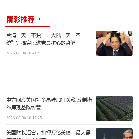
现在约旦河西岸，右翼势力持续要求政府推进
吞并计划。但国际社会对以色列态度大幅转
精彩推荐
变，欧洲多国不仅在外交层面表态，还在行动
上形成牵制。法国、西班牙和加拿大等国公开
台湾一天“不独”，大陆一天“不
统”？揭穿民进党最核心的盘算
表示，若以色列推进吞并，或将采取更严厉的
2026-08-08 10:47:51
外交和经济制裁措施。英国外交大臣在联合国
大会期间批评以色列的政策，强调欧洲不会坐
视不理。
传统“亲以”国家的支持出现松动。联合
国安理会多次就巴以问题举行紧急磋商，美国
中方回应美国对多晶硅加征关税 反制措
施展现战略智慧
和中国均未为以色列挡下国际压力。西班牙出
2026-08-08 10:12:45
动军舰保障加沙人道物资运输，警告以色列不
得袭击救援船队。这一举动在国际社会形成示
美国财长逼宫，扣押万亿美债，最大黑