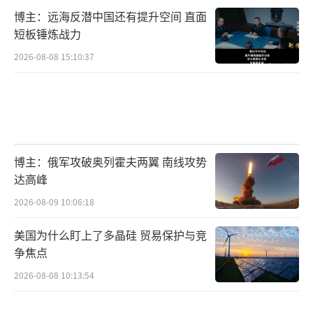
加大对联合国多边机制的推动，倡议设立巴以
博主：远海反潜中国还有提升空间 直面
问题国际监督团，增强国际社会对和平进程的
短板锤炼战力
实际参与。
2026-08-08 15:10:37
联合国秘书长与欧盟多国外长在大会期间
多次会晤，讨论如何通过外交手段迫使以色列
回到谈判桌。中美两国代表团在会后发布联合
声明，强调任何单边改变现状的举动都将加剧
博主：俄军攻破奥列霍夫两翼 南线攻势
地区动荡，必须坚持通过对话与协商解决分
达高峰
歧。这一声明成为2025年9月国际舆论的一大亮
2026-08-09 10:06:18
点。
美国为什么盯上了多晶硅 贸易保护与竞
争焦点
值得一提的是，阿拉伯联盟近期召开紧急
会议，通过了“支持联合国推动巴以和谈”的
2026-08-08 10:13:54
决议。沙特、埃及、约旦等国表示愿在多边框