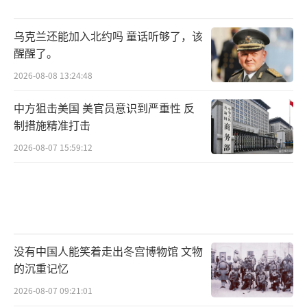
如继续推进现有政策，中东地区或将迎来新一
轮更大规模的冲突。
乌克兰还能加入北约吗 童话听够了，该
醒醒了。
虽然全球已有157多个国家承认巴勒斯坦
2026-08-08 13:24:48
国，但现实之中，巴勒斯坦政府和民众的处境
依然极其艰难。2025年9月，联合国近东救济工
中方狙击美国 美官员意识到严重性 反
程处数据显示，加沙地带和约旦河西岸超过6
制措施精准打击
0%的居民生活在贫困线以下，医疗和基础设施
2026-08-07 15:59:12
持续恶化。以色列对巴勒斯坦人的活动限制使
得日常生活和人道援助面临巨大挑战。
在这样的背景下，国际社会对推动和谈的
呼声不断高涨。美国总统特朗普表态“很快会
没有中国人能笑着走出冬宫博物馆 文物
的沉重记忆
有协议”，外界普遍认为美国可能在幕后推动
以色列与阿拉伯国家进行新一轮对话。中国则
2026-08-07 09:21:01