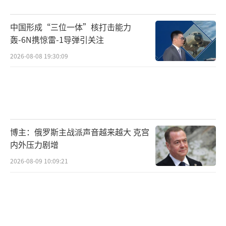
发声，呼吁国际社会加大对话与压力，推动以
色列回到谈判轨道。中方提交了涉及巴以和平
中国形成“三位一体”核打击能力
的新安理会决议草案，建议设立国际监督团对
轰-6N携惊雷-1导弹引关注
约旦河西岸局势进行实地评估，得到多国积极
2026-08-08 19:30:09
响应。
中美共识成为国际舆论和政策层面的一大
突破。两国虽出发点不同——中国强调国际法和
公正，美国更关注地区利益和全球地位——但在
博主：俄罗斯主战派声音越来越大 克宫
反对吞并约旦河西岸、推动以谈判方式解决争
内外压力剧增
端上实现了实质性一致。这一变化直接影响联
2026-08-09 10:09:21
合国大会氛围，也为巴以局势带来了新的变
量。
以色列近期多次表态不接受巴勒斯坦国出