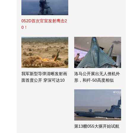
052D首次官宣发射鹰击2
0！
我军新型导弹清晰发射画
洛马公开展出无人僚机外
面首度公开 穿深可达10
形，和歼-50高度相似
米
第13艘055大驱开始试航