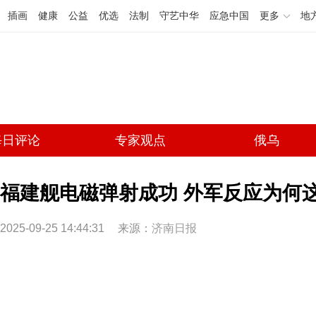
插画
健康
公益
优选
法制
守艺中华
应急中国
更多
地
每日评论
专家观点
俄乌
福建舰电磁弹射成功 外军反应为何
2025-09-25 14:44:31
来源：
济南日报