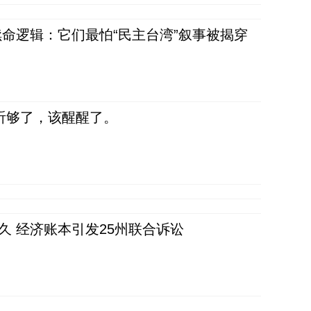
命逻辑：它们最怕“民主台湾”叙事被揭穿
听够了，该醒醒了。
久 经济账本引发25州联合诉讼