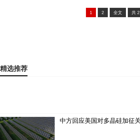
1
2
全文
共
精选推荐
中方回应美国对多晶硅加征关