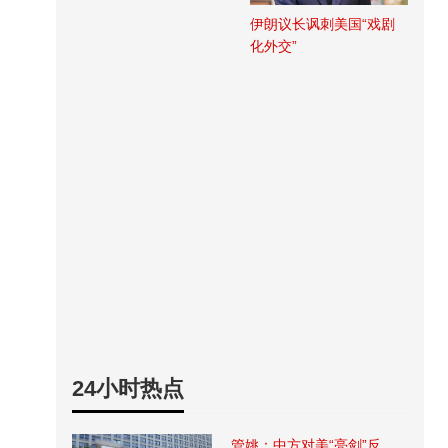
伊朗议长讽刺美国“戏剧
化外交”
24小时热点
管姚：中方对美“亮剑”反