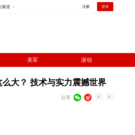
方频道
注册
登录
美军
滚动
这么大？ 技术与实力震撼世界
微信
微博
分享