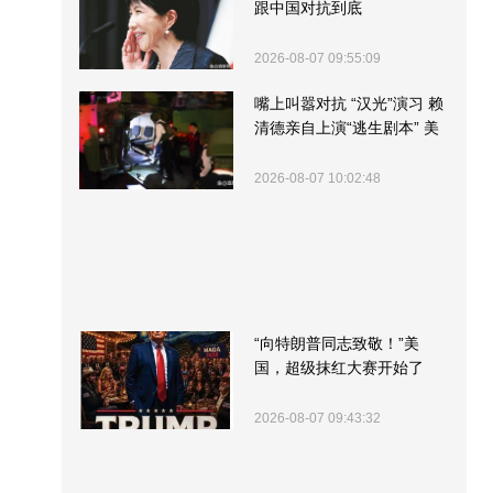
跟中国对抗到底
2026-08-07 09:55:09
嘴上叫嚣对抗 “汉光”演习 赖
清德亲自上演“逃生剧本” 美
军方围观“服务”
2026-08-07 10:02:48
“向特朗普同志致敬！”美
国，超级抹红大赛开始了
2026-08-07 09:43:32