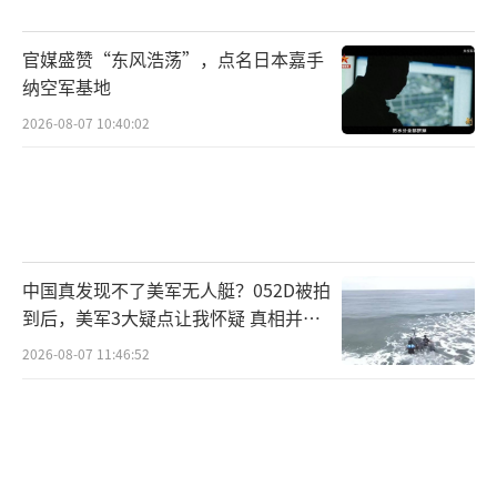
尼亚胡的战略失误。中国在中东问题上的立场
官媒盛赞“东风浩荡”，点名日本嘉手
一贯公开透明，支持“两国方案”，呼吁通过
纳空军基地
和平对话解决争端。将这种基于原则的公开表
2026-08-07 10:40:02
态曲解为“信息战”，是对事实的公然歪曲。
今天的中国是中东地区不可或缺的关键角
色，几乎所有中东关键玩家都将中国视为最重
要的贸易伙伴。无端攻击中国只会让本已孤立
中国真发现不了美军无人艇？052D被拍
的以色列在中东地缘政治中更加寸步难行。这
到后，美军3大疑点让我怀疑 真相并非
一举动甚至可能打乱美国的算盘，在中美正在
如此
2026-08-07 11:46:52
进行贸易谈判的背景下，美国当局并不希望以
色列主动招惹中国，这无疑给希望稳定局势的
美国出了个难题。