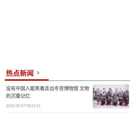
的动摇让他迫切需要转移公众视线，将内部矛
盾引向外部。
在国际上，以色列的传统盟友美国也公开
表示不满。国务卿鲁比奥在记者会上没有附和
内塔尼亚胡对中国的指责，西方主流媒体也开
始批评以色列的军事行动。部分西方国家考虑
正式承认巴勒斯坦国，这一切都表明以色列的
热点新闻
传统国际支持基础正在瓦解。
没有中国人能笑着走出冬宫博物馆 文物
在这种情况下，“甩锅”似乎成了唯一的
的沉重记忆
解药。将矛头指向中国既为失败政策找到借
2026-08-07 09:21:01
口，又能迎合美国部分反华势力的论调，进行
一场对内安抚民心、对外投机取巧的政治表
演。然而，选择中国作为攻击目标暴露了内塔