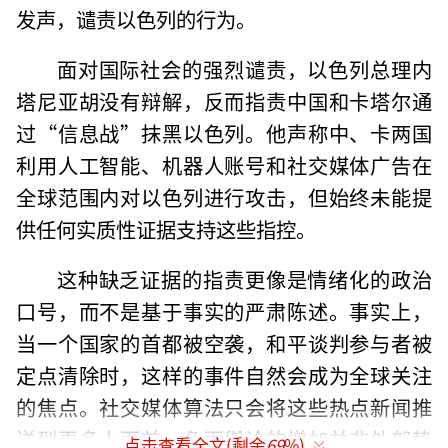
发声，谴责以色列的行为。
面对国际社会的强烈谴责，以色列总理内
塔尼亚胡没有辩解，反而指责中国和卡塔尔通
过“信息战”抹黑以色列。他声称中、卡两国
利用人工智能、机器人账号和社交媒体广告在
全球范围内对以色列进行攻击，但始终未能提
供任何实质性证据支持这些指控。
这种缺乏证据的指责更像是情绪化的政治
口号，而不是基于事实的严肃陈述。事实上，
当一个国家的首都被空袭，和平谈判参与者被
定点清除时，这样的事件自然会成为全球关注
的焦点。社交媒体算法只会将这些热点新闻推
送到更多人面前，负面舆论的增加并非外部势
点击查看全文(剩余
69
%)