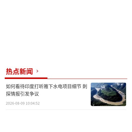
值得注意的是，展出的这架歼-20属于基本
型号，而非改进型的歼-20A或双座型的歼-20
S。如果将这些改进型号也计算在内，中国空军
现役歼-20系列战斗机的总规模可能已经达到35
0架左右。这一数字使中国在重型五代机装备数
量上遥遥领先于其他国家。
关于歼-20的生产速度，网络上有多种推
热点新闻
测。最乐观的估计认为，随着成都飞机工业集
如何看待印度打听雅下水电项目细节 刺
团脉动生产线的全面投产，歼-20的年产量可能
探情报引发争议
已经突破100架。考虑到过去十年来的持续列
2026-08-09 10:04:52
装，到2025年底，中国空军的歼-20装备总数有
望达到400-500架。这种惊人的生产速度展现了
中国航空工业的强大实力。