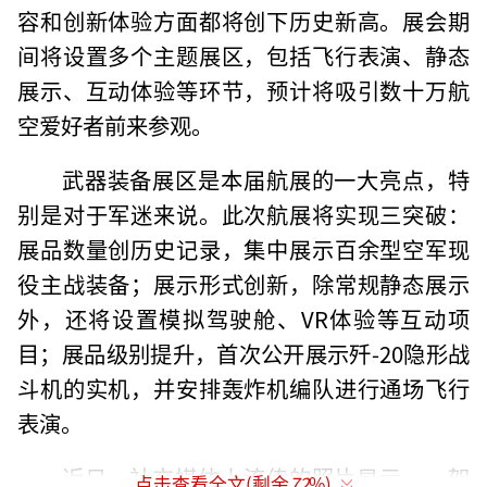
容和创新体验方面都将创下历史新高。展会期
间将设置多个主题展区，包括飞行表演、静态
展示、互动体验等环节，预计将吸引数十万航
空爱好者前来参观。
武器装备展区是本届航展的一大亮点，特
别是对于军迷来说。此次航展将实现三突破：
展品数量创历史记录，集中展示百余型空军现
役主战装备；展示形式创新，除常规静态展示
外，还将设置模拟驾驶舱、VR体验等互动项
目；展品级别提升，首次公开展示歼-20隐形战
斗机的实机，并安排轰炸机编队进行通场飞行
表演。
近日，社交媒体上流传的照片显示，一架
点击查看全文(剩余
72
%)