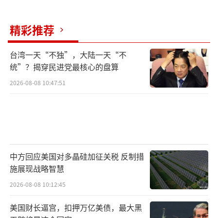
领域，中国已经从跟跑到领跑实现了历史性跨
越。中国航空工业的快速发展不仅提升了空军
精彩推荐
的作战能力，还显著增强了国家的综合实力和
国际影响力。未来，随着更多先进战机的列
台湾一天“不独”，大陆一天“不
装，中国空军将在维护国家主权和领土完整方
统”？揭穿民进党最核心的盘算
面发挥更加重要的作用。
（责任编辑：卢其龙 CM088
2026-08-08 10:47:51
2）
中方回应美国对多晶硅加征关税 反制措
施展现战略智慧
2026-08-08 10:12:45
美国财长逼宫，扣押万亿美债，最大黑