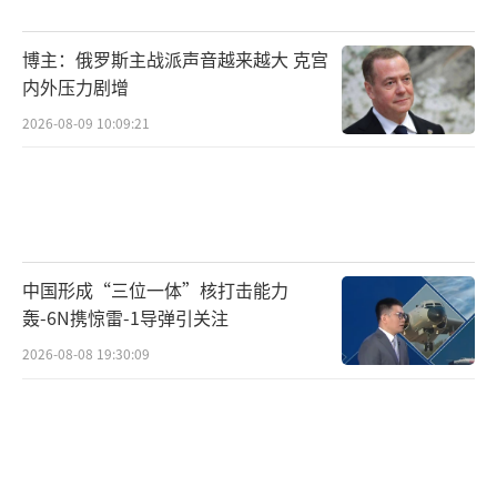
无论具体数字是多少，中国在双发重型第
博主：俄罗斯主战派声音越来越大 克宫
五代战斗机的装备规模上已经稳居世界第一。
内外压力剧增
相比之下，美国空军仅装备了180余架F-22猛
2026-08-09 10:09:21
禽，俄罗斯空天军的苏-57超级苏霍伊更是不到
20架。这个差距不仅体现在数量上，更体现在
技术代差上。
近期曝光的歼-36、歼-50等新型战机的试
中国形成“三位一体”核打击能力
飞照片显示，中国在六代机研发上已经进入实
轰-6N携惊雷-1导弹引关注
质性阶段。而美国和俄罗斯的六代机项目目前
2026-08-08 19:30:09
仍停留在概念设计阶段，距离首飞还有相当长
的路要走。
这一系列成就证明，在战斗机研发和装备