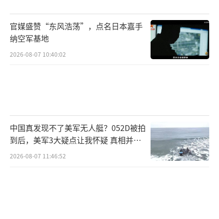
但在实际行动上却没有强烈的军事干预意图。
官媒盛赞“东风浩荡”，点名日本嘉手
这使得波兰的策略难以实现预期效果。
纳空军基地
普京显然在通过这一事件进行一场深思熟
2026-08-07 10:40:02
虑的战略博弈。无人机是否“误入”波兰领
空，外界并未得到确凿证据，但其所带来的战
略效果是明显的。通过这种“试探性”行为，
普京能够评估西方的应对能力，并根据西方的
中国真发现不了美军无人艇？052D被拍
反应调整自己的行动计划。如果西方强硬回
到后，美军3大疑点让我怀疑 真相并非
应，俄罗斯可以以“防御为主”的名义进一步
如此
2026-08-07 11:46:52
加强在东欧的军事存在；如果西方反应冷淡，
则可进一步加大对乌克兰的军事压力。这场无
人机事件实际上给了普京一个机会，让西方在
面临俄罗斯的直接威胁时暴露出内部分歧，在