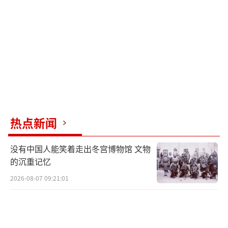
探。通过无人机“误入”波兰，俄罗斯测试北
约的反应速度，通过“灰色地带”战术将西方
推向决策的十字路口。普京希望看到西方在面
对潜在冲突时的分歧和犹豫，以此为后续战略
积累筹码。
波兰作为俄罗斯的邻国，对俄军动向十分
敏感。虽然波兰的反应显得急切，甚至有些激
热点新闻
进，但从其地理位置和历史经验来看，担忧并
非毫无根据。波兰不仅面临俄罗斯的军事压
没有中国人能笑着走出冬宫博物馆 文物
力，还需警惕俄罗斯通过白俄罗斯对其施加压
的沉重记忆
力。因此，波兰的反应可以理解为一种自我保
2026-08-07 09:21:01
护举措，意在迫使北约加强东欧防线。然而，
波兰的高调举措和北约的谨慎态度之间存在明
显落差。尽管北约成员国在口头上支持波兰，