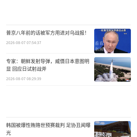
普京八年前的话被军方用进对乌战报！
2026-08-07 07:54:37
专家：朝鲜发射导弹，威慑日本意图明
显 回应日试射战斧
2026-08-07 08:29:39
韩国被爆性贿赂世预赛裁判 足协丑闻曝
光