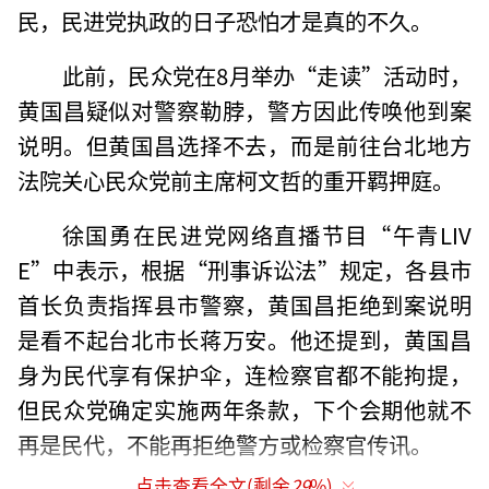
民，民进党执政的日子恐怕才是真的不久。
此前，民众党在8月举办“走读”活动时，
黄国昌疑似对警察勒脖，警方因此传唤他到案
说明。但黄国昌选择不去，而是前往台北地方
法院关心民众党前主席柯文哲的重开羁押庭。
徐国勇在民进党网络直播节目“午青LIV
E”中表示，根据“刑事诉讼法”规定，各县市
首长负责指挥县市警察，黄国昌拒绝到案说明
是看不起台北市长蒋万安。他还提到，黄国昌
身为民代享有保护伞，连检察官都不能拘提，
但民众党确定实施两年条款，下个会期他就不
再是民代，不能再拒绝警方或检察官传讯。
点击查看全文(剩余
29
%)