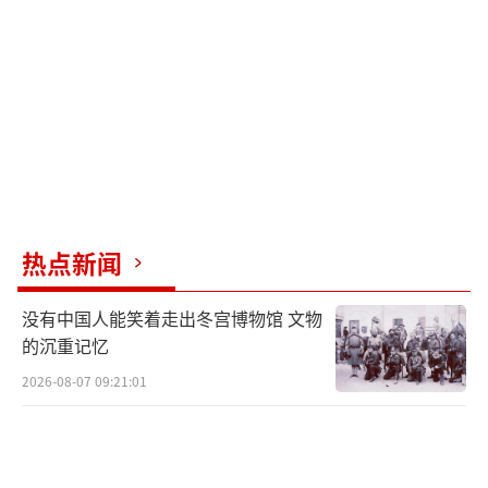
“一定要看清脚下的路，每一步都要靠里
走，小心右侧悬崖……”海拔不断升高，路况
愈发复杂，有的路段仅容一人侧身通过，而有
的路段只能手脚并用才能通行。作为巡逻队伍
中经验最丰富的老兵，杨茂华走在队伍前面，
一边提醒新兵注意脚下安全，一边讲解经过危
险路段时需要注意的事项。
热点新闻
雨点开始密集落下，冰冷的雨水顺着脸颊
流淌，战友们急促的呼吸声仿佛就在耳边。新
没有中国人能笑着走出冬宫博物馆 文物
兵孙小辉小心翼翼地一步步往前挪。行至山腰
的沉重记忆
时，他突然脚底一滑，整个人向后倒去。危急
2026-08-07 09:21:01
时刻，临退役老兵、中士杨海勇飞身侧卧，紧
紧拉住他的腰带。与此同时，与杨海勇临近的
几名战士迅速弯腰，协力将他们拉了起来，山