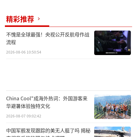
风停雨歇，新老兵再次踏上巡逻路。“界
碑就在对面山顶，咱们再加把劲！”闻路一边
精彩推荐
鼓励大家，一边观察地势，带领官兵向山顶攀
登，顺利抵达界碑处。
不愧是全球最强！央视公开反航母作战
流程
雪山之上，蓝天之下，首次执行巡逻任务
2026-08-06 10:50:54
的新兵认真擦拭界碑。成功登顶后，孙小辉拿
起画笔为界碑描红，难掩激动。他说：“山河
无言，界碑就是战士，战士就是界碑，为祖国
守好边防线，是一名军人的职责！”
China Cool"成海外热词：外国游客来
描红结束，临退役老兵们面对界碑庄严宣
华避暑体验独特文化
誓：“我是中国人民解放军军人，即将退出现
2026-08-07 09:02:42
役，我宣誓……”天高云阔，军旗猎猎，老兵
们的铿锵誓言在雪域高原久久回荡。
中国军舰发现跟踪的美无人艇了吗 揭秘
（责任编辑：