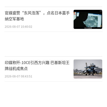
腰上，滑落的石头径直向山下滚去。
官媒盛赞“东风浩荡”，点名日本嘉手
险情解除后，队伍继续前进。行至一处巨
纳空军基地
石前，巡逻队伍停下脚步。闻路从口袋中掏出
2026-08-07 10:40:02
提前准备好的一包糖果，放在一块石板上。巨
石前，大家持枪行礼，新兵们挨个进行自我介
绍。1994年冬天，时任二班副班长陆永刚因放
心不下首次执行巡逻任务的新兵，感冒初愈的
印媒称歼-10CE引西方兴趣 巴基斯坦王
他坚持带队巡逻。巡逻途中，队伍突遇暴风
牌战机成焦点
雪，强烈的高原反应诱发急性肺水肿，陆永刚
2026-08-07 08:43:51
将年轻的生命永远定格在雪域高原。多年来，
每逢新兵首次巡逻，哨所都会组织他们前来祭
奠老班长。