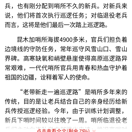
兵，也有刚分配到哨所不久的新兵。对新兵来
说，他们将首次执行巡逻任务；对临退役老兵
而言，这将是他们最后一次踏上巡逻路。
昆木加哨所海拔4900多米，官兵们担负着
边境线的守防任务，常年巡守风雪山口、雪山
界碑。高寒缺氧和峭壁悬崖使得高原巡逻路异
常艰难，一代代哨所官兵用青春和热血守护着
祖国的边疆，诠释着军人的使命。
“老带新走一遍巡逻路”是哨所多年来的
传统，目的是让老兵结合自己的亲身经历给新
兵传授巡逻经验。今年，由于训练计划调整，
新兵下哨时间较以往晚了一周。哨所临退役老
兵们主动向连队党支部提出申请：推迟离哨时
点击查看全文(剩余
75
%)