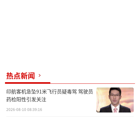
排。从日用百货到电子产品再到服装首饰，俄
罗斯游客消费热情高涨。多位珲春商场的营业
员表示，这里大部分国产商品价格比在俄罗斯
便宜很多，即使加上税也能省下不少钱。虽然
口岸对俄罗斯游客离境所带商品重量有限制，
但他们仍然想尽办法购买，没有一个游客会空
手而归。与中国人不同，俄罗斯游客更多使用
热点新闻
现金支付，很少扫码支付。
印航客机急坠91米飞行员疑毒驾 驾驶员
值得一提的是，多位营业员为了招揽生
药检阳性引发关注
意，还学习了一些简单的俄语，至少能介绍清
2026-08-10 08:39:16
楚产品。对于听不懂的部分，他们会借助手机
翻译和手势比画进行沟通。此外，珲春商场内
的一些细节也体现了便利，超市许多商品和区