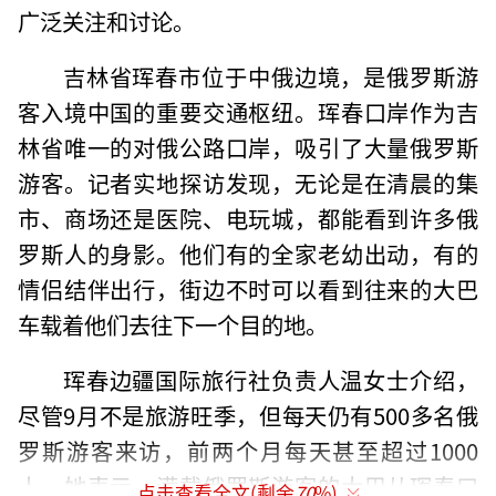
广泛关注和讨论。
吉林省珲春市位于中俄边境，是俄罗斯游
客入境中国的重要交通枢纽。珲春口岸作为吉
林省唯一的对俄公路口岸，吸引了大量俄罗斯
游客。记者实地探访发现，无论是在清晨的集
市、商场还是医院、电玩城，都能看到许多俄
罗斯人的身影。他们有的全家老幼出动，有的
情侣结伴出行，街边不时可以看到往来的大巴
车载着他们去往下一个目的地。
珲春边疆国际旅行社负责人温女士介绍，
尽管9月不是旅游旺季，但每天仍有500多名俄
罗斯游客来访，前两个月每天甚至超过1000
人。她表示，满载俄罗斯游客的大巴从珲春口
点击查看全文(剩余
70
%)