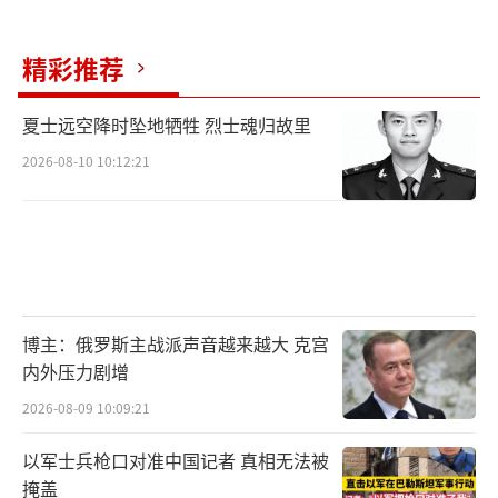
罗斯人最受欢迎的国外目的地前五名。
（责任编
辑：卢其龙 CM0882）
精彩推荐
夏士远空降时坠地牺牲 烈士魂归故里
2026-08-10 10:12:21
博主：俄罗斯主战派声音越来越大 克宫
内外压力剧增
2026-08-09 10:09:21
以军士兵枪口对准中国记者 真相无法被
掩盖