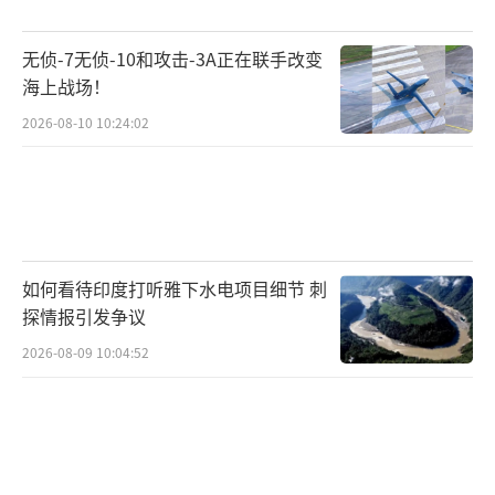
域都有俄语标注，奶茶店、餐饮店也用俄语标
明价格，甚至卫生间的字体都是俄语。
无侦-7无侦-10和攻击-3A正在联手改变
海上战场！
一位来自俄罗斯大卡缅的游客表示非常喜
2026-08-10 10:24:02
欢珲春市，经常来这里旅游，喜欢在这里散
步，享受公园的新鲜空气，并感谢旅行社提供
的别致旅行体验。
数据显示，2024年中国内地接待俄罗斯入
如何看待印度打听雅下水电项目细节 刺
境游客150.35万人次，同比增长115.1%。俄罗
探情报引发争议
斯国际航空公司数据显示，2025年1至8月，超
2026-08-09 10:04:52
过65.5万人次乘坐该航空公司航班往返中国，
同比增加了三分之一。此次对俄免签政策的推
出将进一步提升赴华旅游的热度。俄罗斯ITM旅
游公司预计，不久的将来，中国可能会进入俄