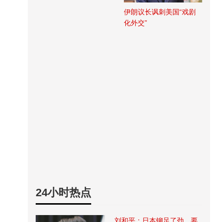
伊朗议长讽刺美国“戏剧
化外交”
24小时热点
刘和平：日本铆足了劲，要