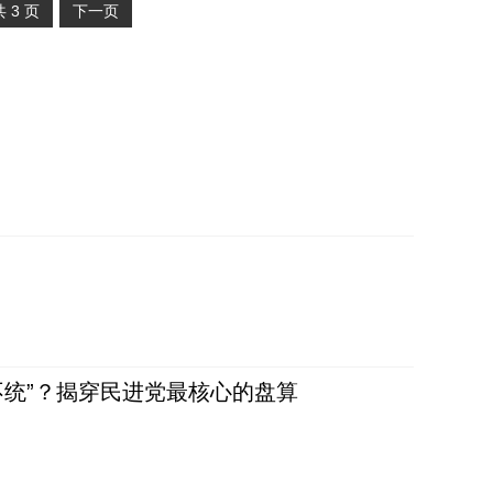
共
3
页
下一页
不统”？揭穿民进党最核心的盘算