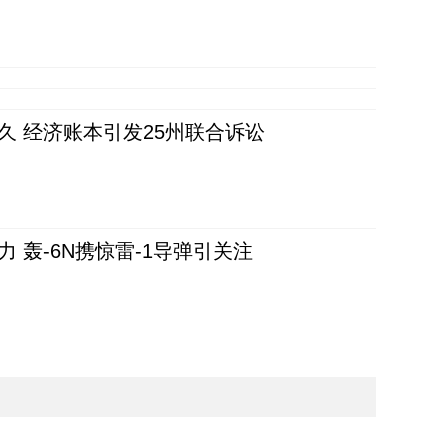
久 经济账本引发25州联合诉讼
 轰-6N携惊雷-1导弹引关注