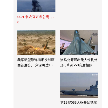
052D首次官宣发射鹰击2
0！
我军新型导弹清晰发射画
洛马公开展出无人僚机外
面首度公开 穿深可达10
形，和歼-50高度相似
米
第13艘055大驱开始试航