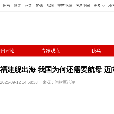
插画
健康
公益
优选
法制
守艺中华
应急中国
更多
地
每日评论
专家观点
俄乌
福建舰出海 我国为何还需要航母 
2025-09-12 14:58:38
来源：
闫树军论评