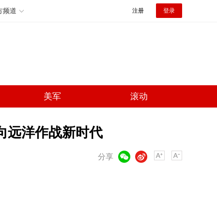
方频道
注册
登录
美军
滚动
迈向远洋作战新时代
微信
微博
分享