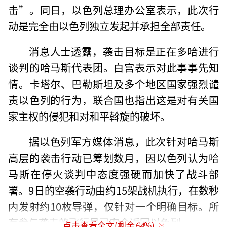
击”。同日，以色列总理办公室表示，此次行
动是完全由以色列独立发起并承担全部责任。
消息人士透露，袭击目标是正在多哈进行
谈判的哈马斯代表团。白宫表示对此事事先知
情。卡塔尔、巴勒斯坦及多个地区国家强烈谴
责以色列的行为，联合国也指出这是对有关国
家主权的侵犯和对和平斡旋的破坏。
据以色列军方媒体消息，此次针对哈马斯
高层的袭击行动已筹划数月，因以色列认为哈
马斯在停火谈判中态度强硬而加快了战斗部
署。9日的空袭行动由约15架战机执行，在数秒
内发射约10枚导弹，仅针对一个明确目标。所
有参与袭击的飞行员已安全返回以色列。
点击查看全文(剩余
64
%)