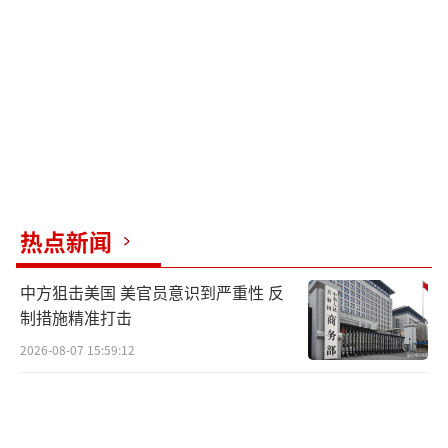
社交平台上表示，袭击是以色列总理内塔尼亚
胡单方面的决定，并非他的决定。他还称已指
示特使通知卡塔尔即将发生的袭击，并与卡塔
尔领导人通话，保证此类事件不会重演。
白宫新闻秘书莱维特称，特朗普接到军方
通报后立即指示特使通知卡塔尔。但卡塔尔首
相兼外交大臣穆罕默德证实，卡塔尔在袭击发
热点新闻
生10分钟后才接到美方电话。
中方狙击美国 美官员意识到严重性 反
卡塔尔外交部谴责以色列发动的“懦弱袭
制措施精准打击
击”，称其为犯罪行为，公然违反国际法。联
2026-08-07 15:59:12
合国秘书长古特雷斯也谴责这一袭击是对卡塔
尔主权和领土完整的侵犯，呼吁各方努力实现
永久停火。伊朗、巴勒斯坦等多国和地区纷纷