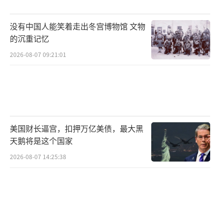
发声，谴责以色列的行为。
没有中国人能笑着走出冬宫博物馆 文物
中国驻卡塔尔使馆提醒在卡中国公民和机
的沉重记忆
构提高安全意识，减少不必要外出，避免前往
2026-08-07 09:21:01
高风险地区。如遇紧急情况，请及时报警并与
使馆联系。
（责任编辑：于浩淙 zx0176）
美国财长逼宫，扣押万亿美债，最大黑
天鹅将是这个国家
2026-08-07 14:25:38