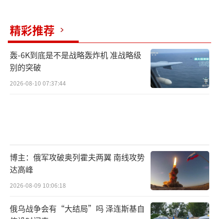
精彩推荐
轰-6K到底是不是战略轰炸机 准战略级
别的突破
2026-08-10 07:37:44
博主：俄军攻破奥列霍夫两翼 南线攻势
达高峰
2026-08-09 10:06:18
俄乌战争会有“大结局”吗 泽连斯基自