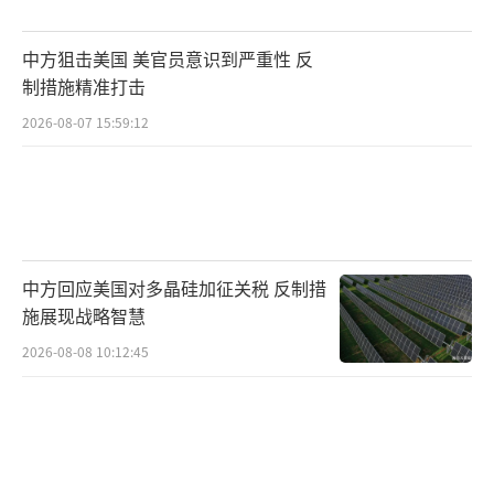
生派成员也纷纷表态支持。推动提前总裁选举
的势力迅速向“政务三役”施加影响。
中方狙击美国 美官员意识到严重性 反
制措施精准打击
尽管如此，石破内阁的支持率在8月有所升
2026-08-07 15:59:12
高。《日本经济新闻》和共同社的民调显示，
内阁支持率较上个月上升。高龄群体倾向于支
持石破继续执政，而在年轻群体中，主张尽早
更换首相的比例更高。许多人认为目前没有合
适的人选出任首相，而非认可石破的执政表
中方回应美国对多晶硅加征关税 反制措
现。
施展现战略智慧
2026-08-08 10:12:45
石破茂也在寻求解法。8月25日傍晚，他与
前首相小泉纯一郎等人共进晚餐，小泉就政权
运作向石破给出了建议。石破曾对多名自民党
议员说：“如果要搞总裁选举的话，还不如解