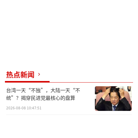
在9月2日举行的自民党两院议员总会上，
石破茂鞠躬致歉并表示不会逃避责任。随后，
他被党内同僚当面责难。石破茂本身作为自民
党内的“非主流”人士上台，党内唯一派
阀“麻生派”和已解散的“安倍派”与他不站
在同一阵营。从政绩来说，他也没有亮眼的成
绩单。面对诸多困难和危局，石破没有明确的
热点新闻
政策重点，所做的贡献乏善可陈。
台湾一天“不独”，大陆一天“不
与此同时，自民党内辞职的多米诺骨牌已
统”？揭穿民进党最核心的盘算
被推动。干事长森山裕、政调会长小野寺五
2026-08-08 10:47:51
典、总务会长铃木俊一、选举对策委员长木原
诚二等关键高官们纷纷表明辞意，政权运营陷
入困难。麻生太郎呼吁提前举行总裁选举，麻