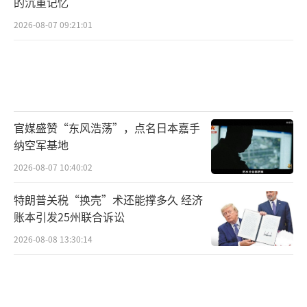
的沉重记忆
选出总裁，也不能完全保证在国会首相指名选
2026-08-07 09:21:01
举中获得通过。下一任首相将面临的课题是如
何与在野党达成协议并推动预算案及法案的通
过。未来的执政联盟将比现在更“右”，自民
党内部也出现了要求扩大联合执政伙伴以确保
政权稳定运作的声音。
（责任编辑：张小花 TT1000）
官媒盛赞“东风浩荡”，点名日本嘉手
纳空军基地
2026-08-07 10:40:02
特朗普关税“换壳”术还能撑多久 经济
账本引发25州联合诉讼
2026-08-08 13:30:14