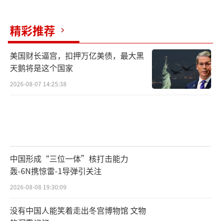
散。”但解散众议院面临巨大困难，不仅部分
阁僚反对，执政联盟伙伴公明党也持反对意
精彩推荐
见。
美国财长逼宫，扣押万亿美债，最大黑
在9月7日的紧急记者会上，石破茂表示，
天鹅将是这个国家
已告知党干事长森山裕尽快实施临时总裁选举
2026-08-07 14:25:38
程序。《每日新闻》和《日本经济新闻》的民
调显示，除石破茂之外，高市早苗和小泉进次
郎的支持率较高。自民党总裁选举有两种方
式，常规程序由国会议员及全国各地自民党党
员、党友票选决定，简易型选举则由国会议员
中国形成“三位一体”核打击能力
轰-6N携惊雷-1导弹引关注
和地方支部联合会代表投票。
2026-08-08 19:30:09
尽管自民党长期一党独大，目前自民、公
没有中国人能笑着走出冬宫博物馆 文物
明两党在众参两院均未掌握过半数，即使党内