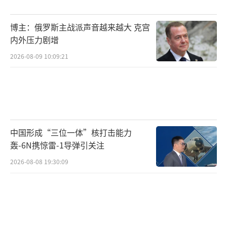
“北溪-1”和“北溪-2”天然气管道原本
博主：俄罗斯主战派声音越来越大 克宫
是连接俄罗斯与德国、并进一步辐射欧洲的重
内外压力剧增
要能源动脉。2022年9月26日，两条管道在丹
2026-08-09 10:09:21
麦和瑞典附近海域先后发生爆炸，导致大规模
天然气泄漏。事后调查显示，四条管线中的三
条遭到破坏，几乎完全丧失输送能力。此事震
动欧洲，被普遍视为人为蓄意袭击。
中国形成“三位一体”核打击能力
轰-6N携惊雷-1导弹引关注
然而，自事件发生以来，关于幕后主使的
说法众说纷纭。美国、欧洲多国、乌克兰以及
2026-08-08 19:30:09
俄罗斯之间互相指责，调查过程充满政治色
彩。如今德国方面宣布逮捕乌克兰嫌疑人，虽
然提供了新的线索，但并未打消外界疑虑，反