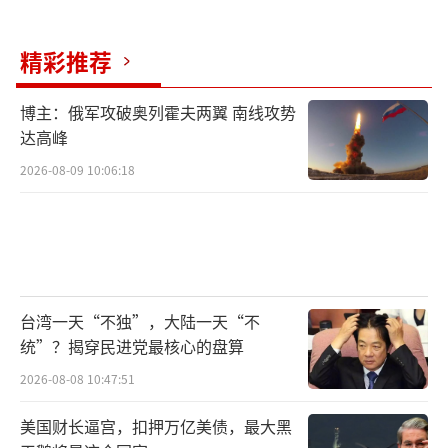
而引出更多问题。
“北溪”管道爆炸事件的真相至今仍扑朔
精彩推荐
迷离。俄罗斯方面不断施压，要求德国公布更
博主：俄军攻破奥列霍夫两翼 南线攻势
多细节并展开真正的合作，而德国与欧洲的调
达高峰
查方向则在莫斯科看来偏离核心。随着嫌疑人
2026-08-09 10:06:18
被捕，围绕“北溪”的争议或将进一步升级，
这不仅关乎俄欧关系，也直接牵动整个欧洲的
能源安全和战略格局。
（责任编辑：张佳鑫）
台湾一天“不独”，大陆一天“不
统”？揭穿民进党最核心的盘算
2026-08-08 10:47:51
美国财长逼宫，扣押万亿美债，最大黑