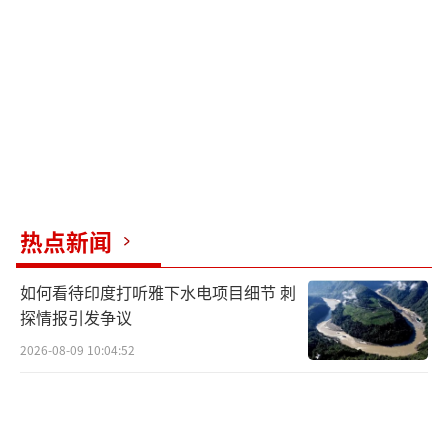
而德国公布的信息仍远远不够全面。
俄罗斯常驻联合国第一副代表波利扬斯基
在安理会有关“北溪”管道的讨论中也表达了
强烈不满。他表示，德国掌握的情况远比对外
公布的要多，却始终讳莫如深，甚至有掩盖真
相的嫌疑。
热点新闻
波利扬斯基强调，这起严重的破坏行为不
仅打击了俄罗斯的利益，更损害了欧洲多国的
如何看待印度打听雅下水电项目细节 刺
能源安全和经济稳定。他呼吁对事件进行彻底
探情报引发争议
调查，找出真正的幕后黑手，避免类似恐怖行
2026-08-09 10:04:52
为重演。他还透露，俄方在调查过程中始终被
排除在外，这让莫斯科坚信，欧洲主导的调查
正偏离正确方向。