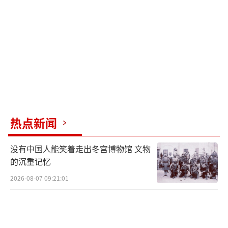
的是歼20S双座版战斗机。
高超声速导弹家族更是引人注目。YJ-17和
YJ-20都是新型高超音速导弹，而YJ-19则采用
了超燃冲压发动机，技术难度极高。HQ-29防
空导弹能在外太空实现中段反导，直接打击轨
道上的卫星。
热点新闻
震撼的还有新出现的大国重器，如JL-1空
基战略核导弹，首次公开展示了我国的空基核
没有中国人能笑着走出冬宫博物馆 文物
力量。它可以挂在轰-6N轰炸机上，攻击范围覆
的沉重记忆
盖北美洲全境。海军展示了JL-3潜射导弹，陆
2026-08-07 09:21:01
军则升级了DF-41为DF-61，发射方式多样。最
后出场的东风-5C被官方宣布“打击范围覆盖全
球”。