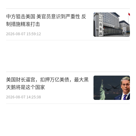
这些国之重器的展示不是为了炫耀或侵
中方狙击美国 美官员意识到严重性 反
略，而是为了保卫和平。科研人员在艰苦条件
制措施精准打击
下铸造这些利剑，正是为了确保我们不再受欺
2026-08-07 15:59:12
凌。今天我们坦荡地展示这一切，表明我们珍
视和平，同时也有决心和能力保卫我们的家
园。
（责任编辑：卢其龙 CM0882）
美国财长逼宫，扣押万亿美债，最大黑
天鹅将是这个国家
2026-08-07 14:25:38