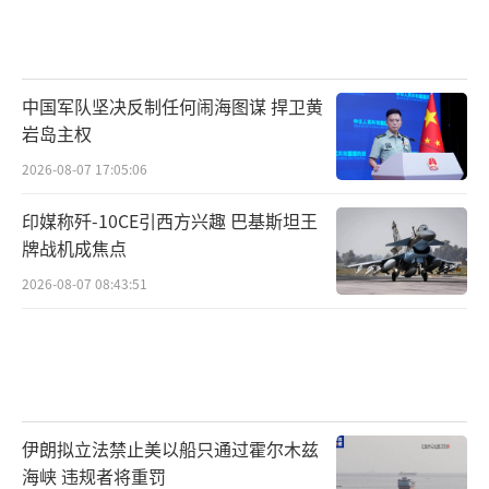
中国军队坚决反制任何闹海图谋 捍卫黄
岩岛主权
2026-08-07 17:05:06
印媒称歼-10CE引西方兴趣 巴基斯坦王
牌战机成焦点
2026-08-07 08:43:51
伊朗拟立法禁止美以船只通过霍尔木兹
海峡 违规者将重罚