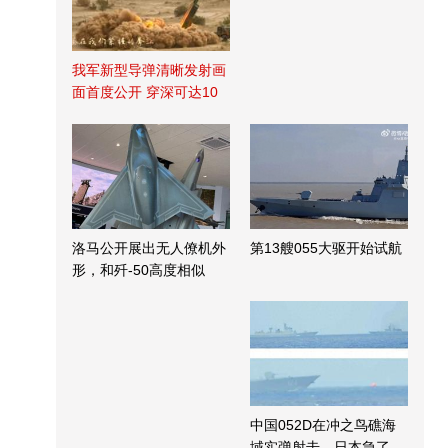
我军新型导弹清晰发射画
面首度公开 穿深可达10
米
洛马公开展出无人僚机外
第13艘055大驱开始试航
形，和歼-50高度相似
中国052D在冲之鸟礁海
域实弹射击，日本急了