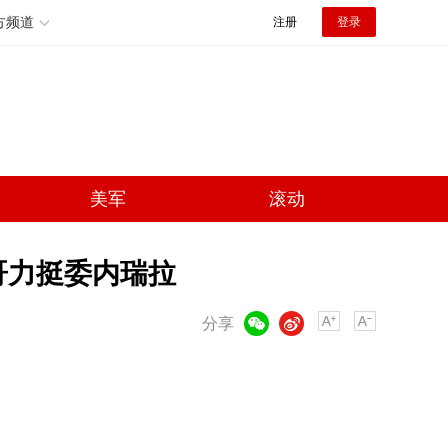
方频道
注册
登录
美军
滚动
哥力挺委内瑞拉
微信
微博
分享