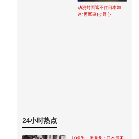
动漫封面遮不住日本加
速“再军事化”野心
24小时热点
张维为、唐湘龙：日本最不