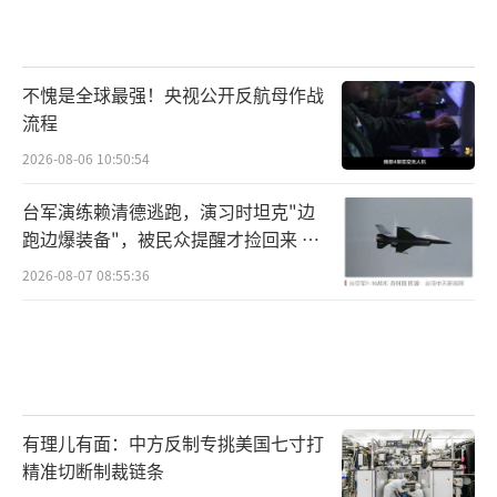
不愧是全球最强！央视公开反航母作战
流程
2026-08-06 10:50:54
台军演练赖清德逃跑，演习时坦克"边
跑边爆装备"，被民众提醒才捡回来 演
习状况频出引发关注
2026-08-07 08:55:36
有理儿有面：中方反制专挑美国七寸打
精准切断制裁链条