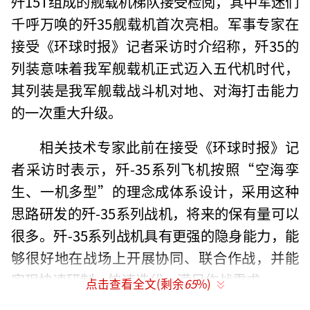
歼15T组成的舰载机梯队接受检阅，其中军迷们
千呼万唤的歼35舰载机首次亮相。军事专家在
接受《环球时报》记者采访时介绍称，歼35的
列装意味着我军舰载机正式迈入五代机时代，
其列装是我军舰载战斗机对地、对海打击能力
的一次重大升级。
相关技术专家此前在接受《环球时报》记
者采访时表示，歼-35系列飞机按照“空海孪
生、一机多型”的理念成体系设计，采用这种
思路研发的歼-35系列战机，将来的保有量可以
很多。歼-35系列战机具有更强的隐身能力，能
够很好地在战场上开展协同、联合作战，并能
实现快速研制、快速迭代，满足作战需求。
点击查看全文(剩余
65
%)