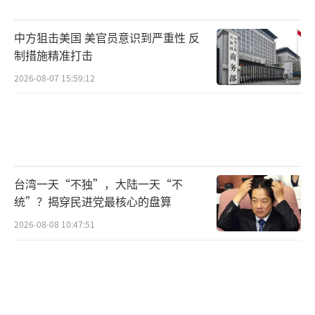
中方狙击美国 美官员意识到严重性 反
制措施精准打击
2026-08-07 15:59:12
台湾一天“不独”，大陆一天“不
统”？揭穿民进党最核心的盘算
2026-08-08 10:47:51