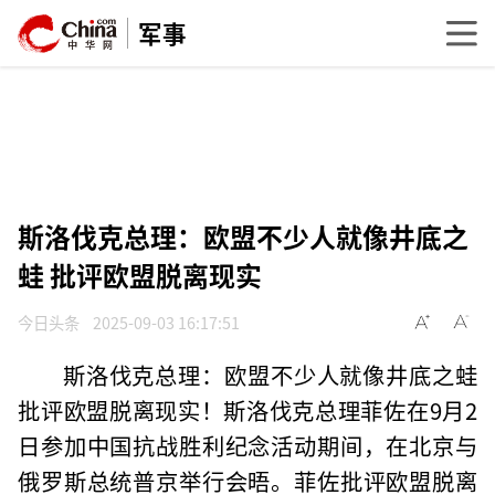
军事
斯洛伐克总理：欧盟不少人就像井底之
蛙 批评欧盟脱离现实
今日头条
2025-09-03 16:17:51
斯洛伐克总理：欧盟不少人就像井底之蛙
批评欧盟脱离现实！斯洛伐克总理菲佐在9月2
日参加中国抗战胜利纪念活动期间，在北京与
俄罗斯总统普京举行会晤。菲佐批评欧盟脱离