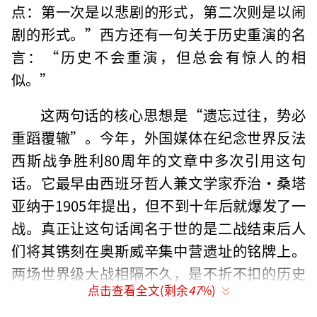
点：第一次是以悲剧的形式，第二次则是以闹
剧的形式。”西方还有一句关于历史重演的名
言：“历史不会重演，但总会有惊人的相
似。”
这两句话的核心思想是“遗忘过往，势必
重蹈覆辙”。今年，外国媒体在纪念世界反法
西斯战争胜利80周年的文章中多次引用这句
话。它最早由西班牙哲人兼文学家乔治·桑塔
亚纳于1905年提出，但不到十年后就爆发了一
战。真正让这句话闻名于世的是二战结束后人
们将其镌刻在奥斯威辛集中营遗址的铭牌上。
两场世界级大战相隔不久，是不折不扣的历史
点击查看全文(剩余
47
%)
重演的悲剧。