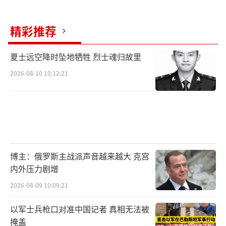
精彩推荐
夏士远空降时坠地牺牲 烈士魂归故里
2026-08-10 10:12:21
博主：俄罗斯主战派声音越来越大 克宫
内外压力剧增
2026-08-09 10:09:21
以军士兵枪口对准中国记者 真相无法被
掩盖