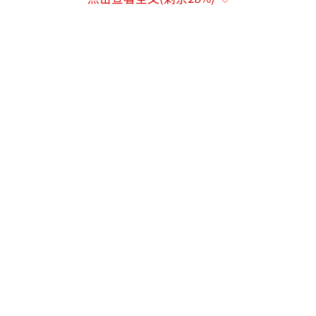
“东风-5C”压轴登场，打击范围覆盖全
球！
“东风-5C”压轴登场，打击范围覆盖全
球！
“东风-5C”压轴登场，打击范围覆盖全
球！
（责任编辑：卢其龙 CM0882）