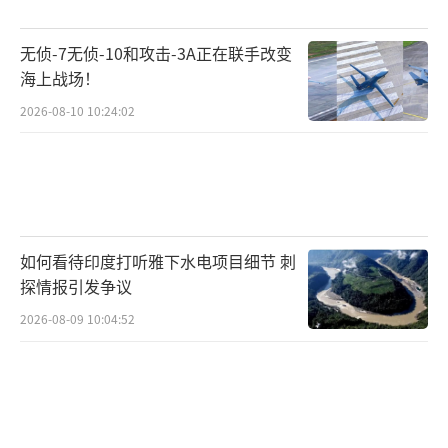
无侦-7无侦-10和攻击-3A正在联手改变
海上战场！
2026-08-10 10:24:02
如何看待印度打听雅下水电项目细节 刺
探情报引发争议
2026-08-09 10:04:52