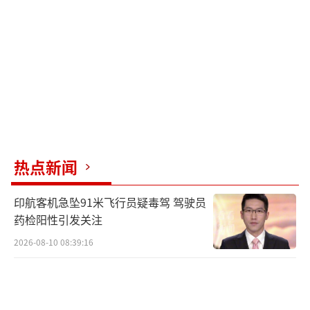
热点新闻
印航客机急坠91米飞行员疑毒驾 驾驶员
药检阳性引发关注
2026-08-10 08:39:16