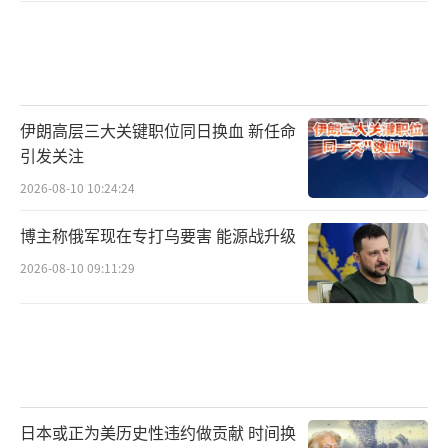
伊朗高层三大关键职位同日换血 新任命
引发关注
2026-08-10 10:24:24
博主称俄军现在专打乌要害 能源战升级
2026-08-10 09:11:29
日本或正为美历史性违约做贡献 时间换