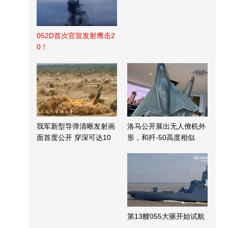
052D首次官宣发射鹰击2
0！
我军新型导弹清晰发射画
洛马公开展出无人僚机外
面首度公开 穿深可达10
形，和歼-50高度相似
米
第13艘055大驱开始试航