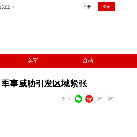
方频道
注册
登录
美军
滚动
拉 军事威胁引发区域紧张
微信
微博
分享