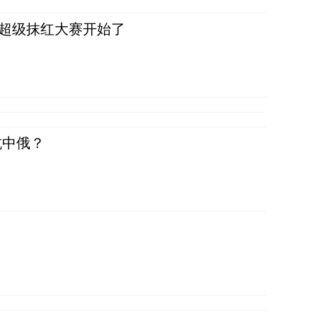
，超级抹红大赛开始了
抗中俄？