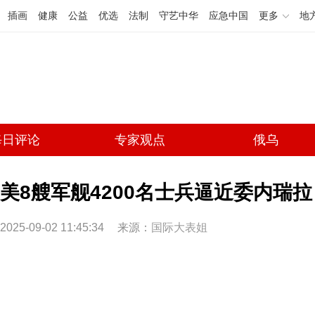
插画
健康
公益
优选
法制
守艺中华
应急中国
更多
地
每日评论
专家观点
俄乌
美8艘军舰4200名士兵逼近委内瑞
2025-09-02 11:45:34
来源：
国际大表姐