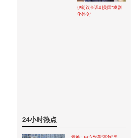
伊朗议长讽刺美国“戏剧
化外交”
24小时热点
管姚：中方对美“亮剑”反