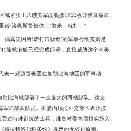
发区域紧张！八艘美军战舰携1200枚导弹直逼加
诺·洛佩斯警告称：“敢来，就打！”
，揭露美国所谓“打击贩毒”的军事行动实则是
弹和1艘核潜艇已经完成部署，直接威胁这个南美
代表一致谴责美国在加勒比海地区的军事动
近加勒比海域部署了一支庞大的两栖舰队。这支
名海军陆战队队员。据委内瑞拉外交部长希尔披
0名受过特殊训练的士兵，准备对委内瑞拉实施入
《特拉特洛尔科条约》规定的无核化原则。