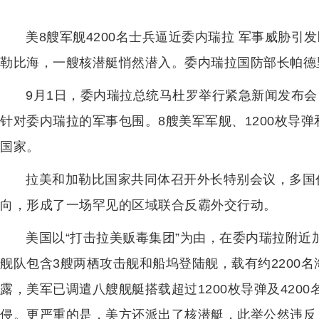
美8艘军舰4200名士兵逼近委内瑞拉 军事威胁引
勒比海，一艘核潜艇悄然潜入。委内瑞拉国防部长帕德里
9月1日，委内瑞拉总统马杜罗举行紧急新闻发布会
针对委内瑞拉的军事包围。8艘美军军舰、1200枚导
国家。
拉美和加勒比国家共同体召开外长特别会议，多国
向，形成了一场罕见的区域联合反霸外交行动。
美国以“打击拉美贩毒集团”为由，在委内瑞拉附
舰队包含3艘两栖攻击舰和船坞登陆舰，载有约2200
露，美军已调遣八艘舰艇搭载超过1200枚导弹及420
侵。更严重的是，美方还派出了核潜艇，此举公然违反