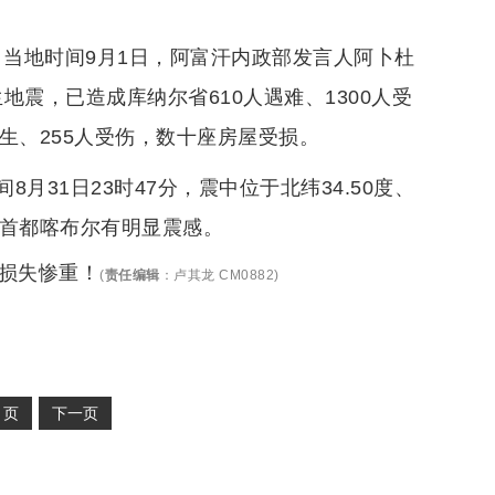
重！当地时间9月1日，阿富汗内政部发言人阿卜杜
地震，已造成库纳尔省610人遇难、1300人受
生、255人受伤，数十座房屋受损。
31日23时47分，震中位于北纬34.50度、
富汗首都喀布尔有明显震感。
区损失惨重！
(
责任编辑
：
卢其龙 CM0882
)
2
页
下一页