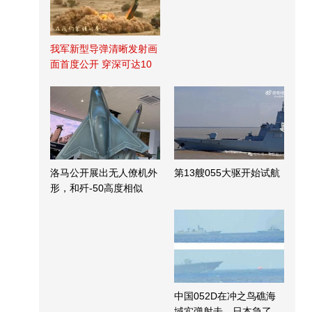
我军新型导弹清晰发射画
面首度公开 穿深可达10
米
洛马公开展出无人僚机外
第13艘055大驱开始试航
形，和歼-50高度相似
中国052D在冲之鸟礁海
域实弹射击，日本急了