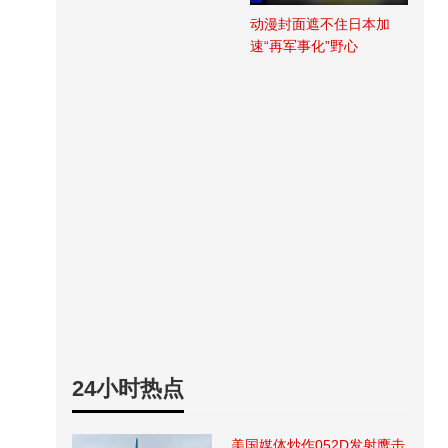
动漫封面遮不住日本加
速“再军事化”野心
24小时热点
美国媒体炒作052D发射鹰击