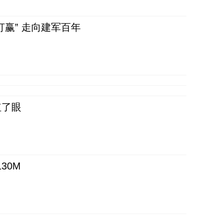
赢” 走向建军百年
红了眼
30M