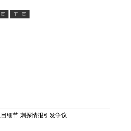
2
页
下一页
目细节 刺探情报引发争议