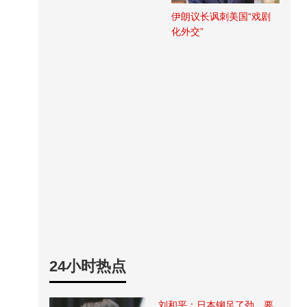
伊朗议长讽刺美国“戏剧
化外交”
24小时热点
刘和平：日本铆足了劲，要