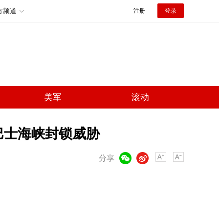
方频道
注册
登录
美军
滚动
巴士海峡封锁威胁
微信
微博
分享