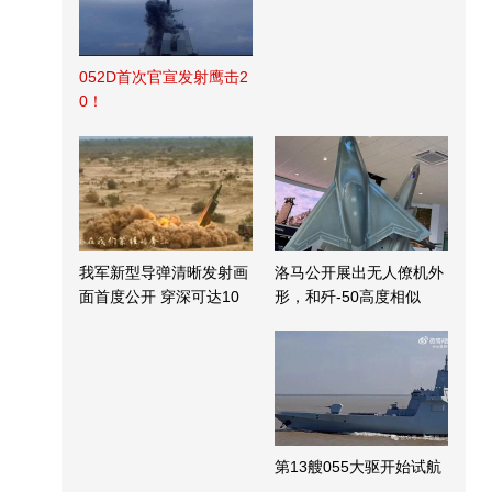
052D首次官宣发射鹰击2
0！
我军新型导弹清晰发射画
洛马公开展出无人僚机外
面首度公开 穿深可达10
形，和歼-50高度相似
米
第13艘055大驱开始试航