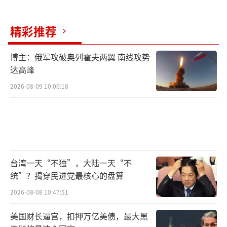
口国变身出口巨头，背后是几十年科技攻坚的
厚积薄发。如今，歼-10C和VT-4的双双出口点
精彩推荐
燃了民族自豪感——中国不再追随，而是定义规
则。未来，随着更多国家加入“中械圈”，全
博主：俄军攻破奥列霍夫两翼 南线攻势
达高峰
球军贸版图必将重塑。对中国而言，这不仅是
生意，更是和平发展的担当：用实力说话，用
2026-08-09 10:06:18
诚意赢心，让世界看到另一种可能。
（责任编辑：卢其龙 CM0882）
台湾一天“不独”，大陆一天“不
统”？揭穿民进党最核心的盘算
2026-08-08 10:47:51
美国财长逼宫，扣押万亿美债，最大黑