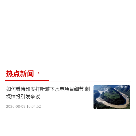
未来引进更多中械装备铺路。
军购喜讯不仅限于天空，陆地同样震撼。
网络流出的照片显示，孟加拉陆军首次采购了
中国外贸顶配版VT-4主战坦克。这款坦克加装
了GL-5硬杀伤主动防护系统和FY-4爆炸反应装
甲，生存性大幅提升，能在复杂的孟加拉地形
中形成分层突击能力，直接提升边境防御力。
热点新闻
与印度陆军的T-90S相比，VT-4在火控、机动和
如何看待印度打听雅下水电项目细节 刺
防护上实现全面碾压。这种选择源于实战需
探情报引发争议
求，南亚冲突风险高，VT-4的性价比让军费有
2026-08-09 10:04:52
限的小国也能负担顶级防护。
为什么孟加拉国这类国家纷纷转向中国？
两大原因直击西方软肋。首先，中国从不强行