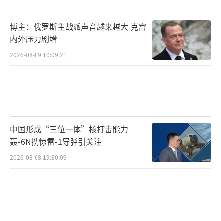
捆绑政治要求，尊重客户主权。其次，中国武
博主：俄罗斯主战派声音越来越大 克宫
器的性价比已断层领先。十年前，中国出口还
内外压力剧增
以低端枪炮为主，如今却覆盖高端全链条，技
2026-08-09 10:09:21
术反超美国。以歼-10C为例，性能优于F-35，
但价格亲民；052D盾舰更让西方眼红——全球
仅中国能大规模快速出口此类先进舰艇。中国
军贸已完成从“替代品”到“领导者”的蜕
变，靠的是自主创新和规模效应，成本压到极
中国形成“三位一体”核打击能力
致，却不缩水品质。
轰-6N携惊雷-1导弹引关注
2026-08-08 19:30:09
9月3日阅兵前夕的这则消息，不只是一笔
订单，更是中国崛起的声音。孟加拉国用行动
证明中小国家也能通过“中械”实现代际跨
越，摆脱西方垄断。回看历史，中国从武器进