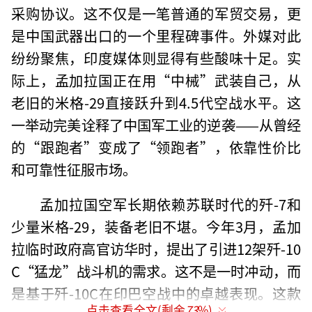
采购协议。这不仅是一笔普通的军贸交易，更
是中国武器出口的一个里程碑事件。外媒对此
纷纷聚焦，印度媒体则显得有些酸味十足。实
际上，孟加拉国正在用“中械”武装自己，从
老旧的米格-29直接跃升到4.5代空战水平。这
一举动完美诠释了中国军工业的逆袭——从曾经
的“跟跑者”变成了“领跑者”，依靠性价比
和可靠性征服市场。
孟加拉国空军长期依赖苏联时代的歼-7和
少量米格-29，装备老旧不堪。今年3月，孟加
拉临时政府高官访华时，提出了引进12架歼-10
C“猛龙”战斗机的需求。这不是一时冲动，而
是基于歼-10C在印巴空战中的卓越表现。这款
点击查看全文(剩余
73
%)