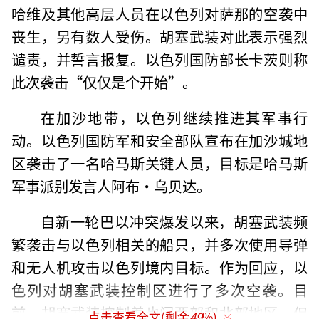
哈维及其他高层人员在以色列对萨那的空袭中
丧生，另有数人受伤。胡塞武装对此表示强烈
谴责，并誓言报复。以色列国防部长卡茨则称
此次袭击“仅仅是个开始”。
在加沙地带，以色列继续推进其军事行
动。以色列国防军和安全部队宣布在加沙城地
区袭击了一名哈马斯关键人员，目标是哈马斯
军事派别发言人阿布·乌贝达。
自新一轮巴以冲突爆发以来，胡塞武装频
繁袭击与以色列相关的船只，并多次使用导弹
和无人机攻击以色列境内目标。作为回应，以
色列对胡塞武装控制区进行了多次空袭。目
前，胡塞武装控制着也门西部和北部地区，但
点击查看全文(剩余
49
%)