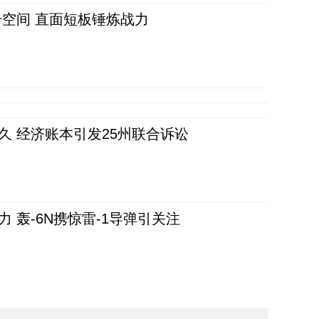
空间 直面短板锤炼战力
久 经济账本引发25州联合诉讼
 轰-6N携惊雷-1导弹引关注