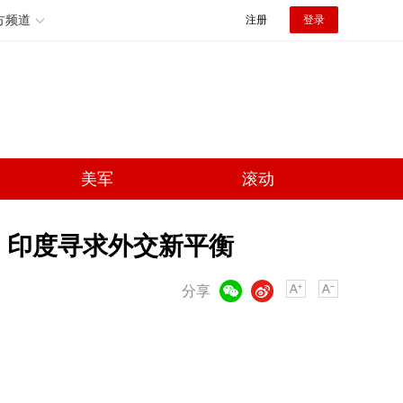
方频道
注册
登录
美军
滚动
 印度寻求外交新平衡
微信
微博
分享