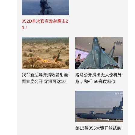
052D首次官宣发射鹰击2
0！
我军新型导弹清晰发射画
洛马公开展出无人僚机外
面首度公开 穿深可达10
形，和歼-50高度相似
米
第13艘055大驱开始试航