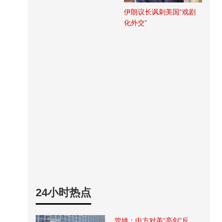
伊朗议长讽刺美国“戏剧
化外交”
24小时热点
管姚：中方对美“亮剑”反