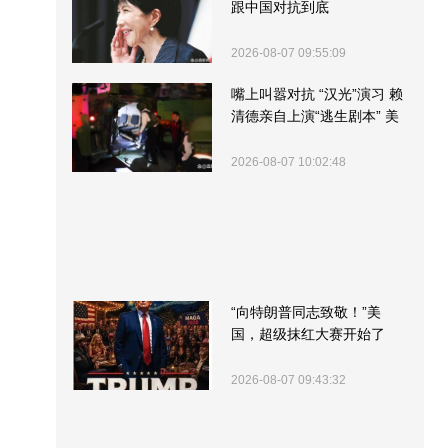
跟中国对抗到底
2026-08-07 09:55:09
嘴上叫嚣对抗 “汉光”演习 赖
清德亲自上演“逃生剧本” 美
军方围观“服务”
2026-08-07 10:02:48
“向特朗普同志致敬！”美
国，超级抹红大赛开始了
2026-08-07 09:43:32