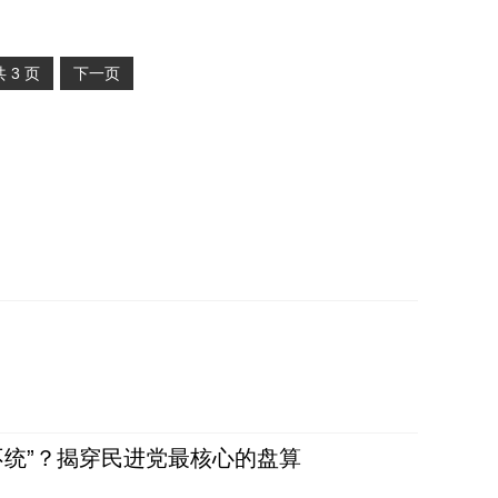
共
3
页
下一页
不统”？揭穿民进党最核心的盘算