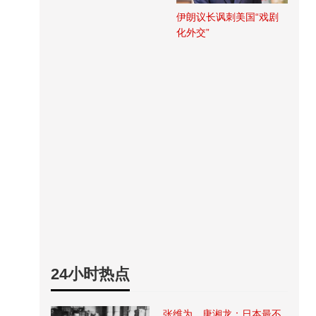
伊朗议长讽刺美国“戏剧
化外交”
24小时热点
张维为、唐湘龙：日本最不