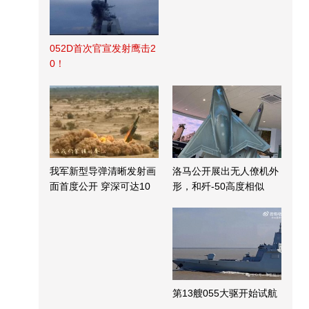
052D首次官宣发射鹰击2
0！
我军新型导弹清晰发射画
洛马公开展出无人僚机外
面首度公开 穿深可达10
形，和歼-50高度相似
米
第13艘055大驱开始试航