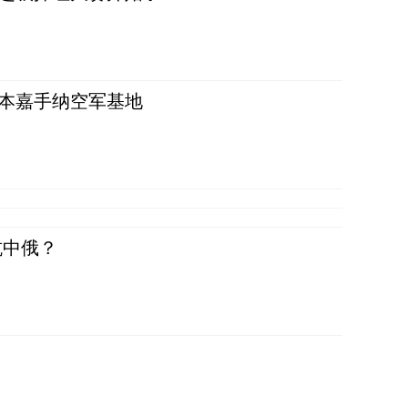
日本嘉手纳空军基地
抗中俄？