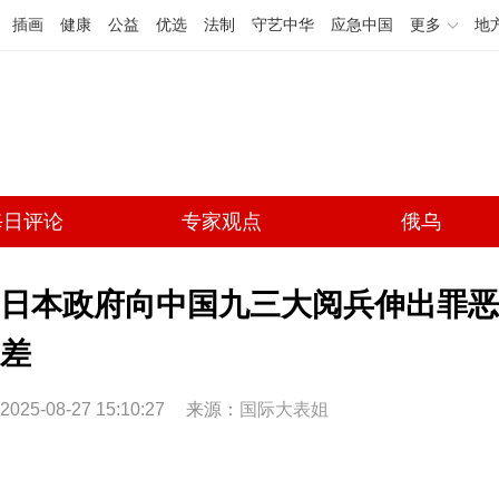
插画
健康
公益
优选
法制
守艺中华
应急中国
更多
地
每日评论
专家观点
俄乌
日本政府向中国九三大阅兵伸出罪恶
差
2025-08-27 15:10:27
来源：
国际大表姐