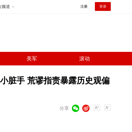
方频道
注册
登录
美军
滚动
小脏手 荒谬指责暴露历史观偏
微信
微博
分享