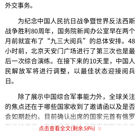
外交事务。
为纪念中国人民抗日战争暨世界反法西斯
战争胜利80周年，国务院新闻办公室早在两个
月前就宣布了“九三大阅兵”的总体安排。48
小时前，北京天安门广场进行了第三次也是最
后一次综合演练。在接下来的10天里，中国人
民解放军将进行调整，以最佳状态迎接阅兵
日。
除了展示中国综合军事能力外，全球关注
的焦点还在于哪些国家收到了邀请函以及是否
会如期赴约。目前确认出席的国家元首有俄罗
斯总统普京、塞尔维亚总统武契奇和斯洛伐克
点击查看全文(剩余
58
%)
总理菲佐。这三国元首在华停留时间较长，反