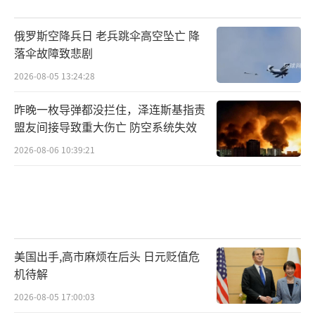
俄罗斯空降兵日 老兵跳伞高空坠亡 降
落伞故障致悲剧
2026-08-05 13:24:28
昨晚一枚导弹都没拦住，泽连斯基指责
盟友间接导致重大伤亡 防空系统失效
2026-08-06 10:39:21
美国出手,高市麻烦在后头 日元贬值危
机待解
2026-08-05 17:00:03