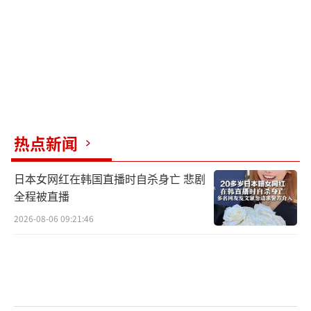
认识会在国际社会进一步传播。日本政府呼吁
各国谨慎考虑参加纪念活动，表面上看似外交
辞令，实际上是在害怕侵华罪行被曝光。
然而，中国的崛起使得各国来与不来并不
完全受日本影响。中国邀请谁来，最终来与不
来，都是本国的内政，日本无权干涉。这场阅
热点新闻
兵不仅是军事展示，更是对历史的铭记和和平
日本女网红在韩国直播时自杀身亡 悲剧
的宣示。
全程被直播
九三阅兵倒计时7天 多国领导确认访华。
2026-08-06 09:21:46
（责任编
辑：卢其龙 CM0882）