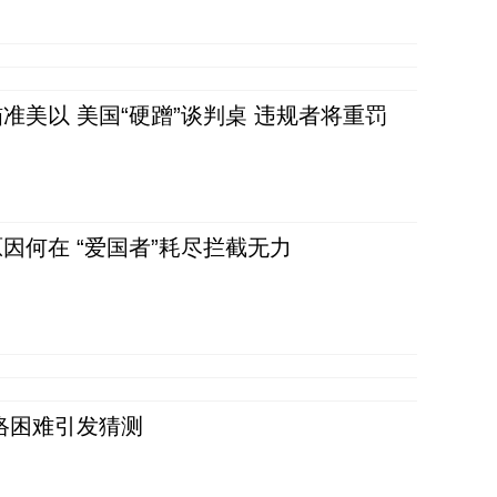
准美以 美国“硬蹭”谈判桌 违规者将重罚
因何在 “爱国者”耗尽拦截无力
络困难引发猜测