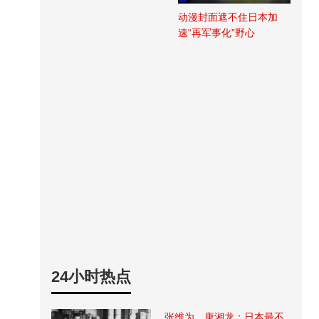
动漫封面遮不住日本加
速“再军事化”野心
24小时热点
张维为、唐湘龙：日本最不