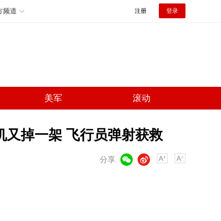
方频道
注册
登录
美军
滚动
战机又掉一架 飞行员弹射获救
微信
微博
分享