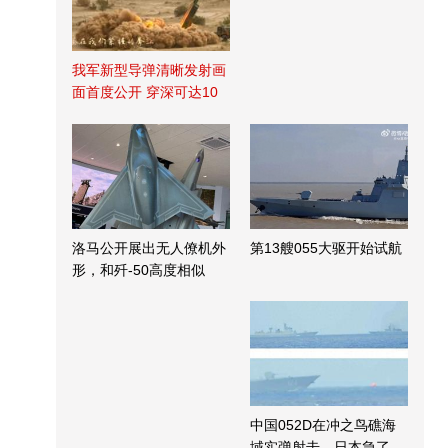
我军新型导弹清晰发射画
面首度公开 穿深可达10
米
洛马公开展出无人僚机外
第13艘055大驱开始试航
形，和歼-50高度相似
中国052D在冲之鸟礁海
域实弹射击，日本急了