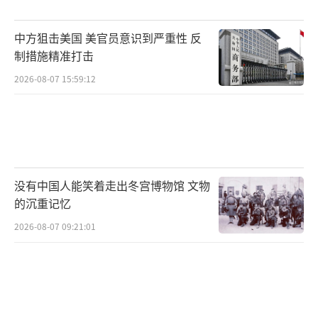
影响其在潜在客户心中的声誉；对印度而言，
已投入巨资采购的“阵风”不仅是空战核心装
中方狙击美国 美官员意识到严重性 反
备，更是莫迪政府国防自主现代化政策的象
制措施精准打击
征，政治意义远超出军事价值。
2026-08-07 15:59:12
这种由国家行为体与合作媒体共同推动
的“认知作战”，本质上是一场针对国内外舆
论的信息操控。其目的并非澄清事实，而是通
过模糊战场真实情况，维系某种利于己方的叙
没有中国人能笑着走出冬宫博物馆 文物
事结构。从印度最初声称“无一损伤”，到后
的沉重记忆
来改口“击落六架巴方战机”，再到如今法媒
2026-08-07 09:21:01
提出的“中弹返航”，叙事的演变反映出印度
在面对作战失败时强烈的认知失调，以及法国
作为军火供应方为维持合作关系所提供的“舆
论售后服务”。