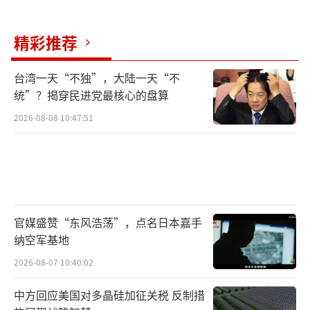
然而，这种叙事策略虽可短期维护形象，
精彩推荐
长期却可能损害国家的军事信誉和战略判断。
真正健康的国防建设应建立在实事求是、从实
台湾一天“不独”，大陆一天“不
统”？揭穿民进党最核心的盘算
战中总结教训的基础上，而非依靠媒体编织
2026-08-08 10:47:51
的“不败神话”。倘若印度只因已投入巨额资
金和政治资本，就继续追加采购未被实战验证
的战机，或将导致其空军建设陷入“沉没成
本”的陷阱。
纵观国际军贸历史，真正优秀的装备从不
官媒盛赞“东风浩荡”，点名日本嘉手
纳空军基地
依赖话语修饰，而是在坦诚中迭代、在实战中
2026-08-07 10:40:02
进化。无论是哪国装备，唯有经得起真实战场
的检验，才能赢得尊重与信任。
（责任编辑：卢其龙
中方回应美国对多晶硅加征关税 反制措