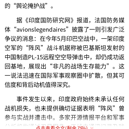
的“舆论掩护战”。
据《印度国防研究网》报道，法国防务媒
体“avionslegendaires”披露了一则引发广泛
争议的消息：在今年5月印巴空战中，一架印度
空军的“阵风”战斗机据称被巴基斯坦发射的
中国制造PL-15远程空空导弹击中，却仍成功返
回基地，展现出“非凡的战场生存能力”。这
一说法迅速在国际军事观察圈中扩散，但其可
信度和背后动机值得深究。
事件发生以来，印度政府始终未承认任何
战机损失，也未提供确切证据表明“阵风”曾
参与实战并遭击中。多家开源情报平台和军事
分析机构通过卫星图像、无线电通讯记录及残
点击查看全文(剩余
75
%)