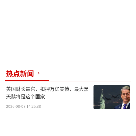
均达到世界先进水平。如果真如法媒所
称，“阵风”被该导弹直接命中后仍能返航，
则需要极其严谨的技术验证和物理证据支持，
包括导弹破片分布、战机结构损伤图像及飞行
数据记录等。然而截至目前，无论是法国还是
印度，均未公开任何实质性证据。
进一步分析可知，法国此次的“舆论支
热点新闻
援”行动并非孤立事件。印度空军近期正积极
美国财长逼宫，扣押万亿美债，最大黑
推动政府批准新一轮“阵风”战机采购计划，
天鹅将是这个国家
拟增购上百架该型战机。在这种背景下，维
2026-08-07 14:25:38
持“阵风”战机不可战胜的神话对双方都具有
高度战略意义。对法国而言，“阵风”是其军
工出口的旗舰产品，任何实战失利记录都可能