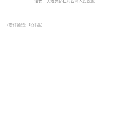
馆长：民进党都在对台湾人民说谎
（责任编辑：张佳鑫）