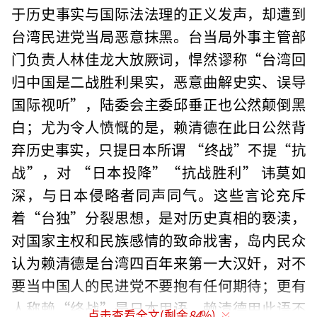
于历史事实与国际法法理的正义发声，却遭到
台湾民进党当局恶意抹黑。台当局外事主管部
门负责人林佳龙大放厥词，悍然谬称“台湾回
归中国是二战胜利果实，恶意曲解史实、误导
国际视听”，陆委会主委邱垂正也公然颠倒黑
白；尤为令人愤慨的是，赖清德在此日公然背
弃历史事实，只提日本所谓 “终战”不提“抗
战”，对 “日本投降”“抗战胜利” 讳莫如
深，与日本侵略者同声同气。这些言论充斥
着“台独”分裂思想，是对历史真相的亵渎，
对国家主权和民族感情的致命戕害，岛内民众
认为赖清德是台湾四百年来第一大汉奸，对不
要当中国人的民进党不要抱有任何期待；更有
人称赖“终战”是日本用语，赖清德用此语不
点击查看全文(剩余
84
%)