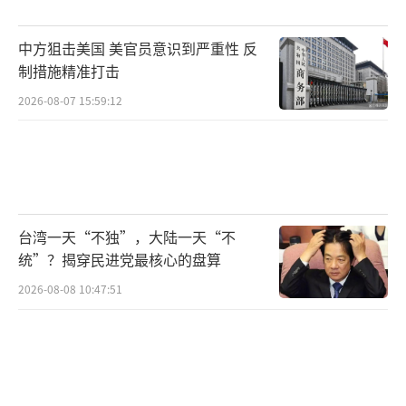
土，如东北、台湾、澎湖列岛等，归还中国；1
945年的《波茨坦公告》第八条重申“《开罗宣
中方狙击美国 美官员意识到严重性 反
言》条款必将实施”。这些具有国际法效力的
制措施精准打击
文件，从法理层面承认中国对台湾的主权，是
2026-08-07 15:59:12
世界反法西斯战争胜利的铁证，是战后国际秩
序的重要组成部分，不容置疑和挑战。
反观所谓的《旧金山和约》，它是美国在
非法剥夺中国参会机会的情况下，纠集部分国
台湾一天“不独”，大陆一天“不
家炮制的产物。该所谓“和约”违反了1942年
统”？揭穿民进党最核心的盘算
《联合国家宣言》中“各签字国政府不得单独
2026-08-08 10:47:51
同敌国停战或媾和”的规定，背着中国处置中
国合法领土，公然践踏国际法基本准则。《旧
金山和约》无权处置台湾主权归属等中国合法
权益，其有关条文根本不具有任何国际法效