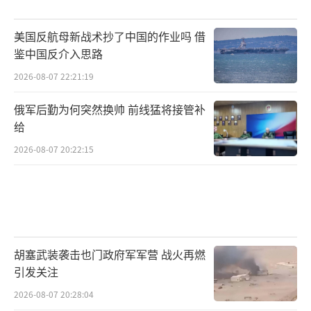
历史事实。
美国反航母新战术抄了中国的作业吗 借
鉴中国反介入思路
民进党当局炮制出的种种“台独”谬论，
根源在于其“谋独”野心。他们妄图通过歪曲
2026-08-07 22:21:19
历史、否定法理，制造“两个中国”“一中一
俄军后勤为何突然换帅 前线猛将接管补
台”的分裂局面，以达到“抗中谋独”的政治
给
目的。然而，台湾是中国一部分的历史和法理
2026-08-07 20:22:15
事实不会因“台独”顽固分子的谬论就被改
变，国际社会坚持一个中国原则的普遍共识也
不会被轻易动摇，任何企图分裂国家的个人或
团体都将遭到全体中国人民的唾弃和国家的正
义审判。
胡塞武装袭击也门政府军军营 战火再燃
引发关注
正如钱穆先生所说：“尤其是自称知识在
2026-08-07 20:28:04