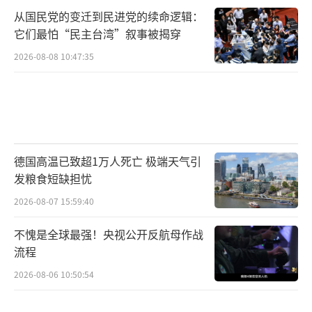
水平线以上之国民，对其本国已往历史，应该
从国民党的变迁到民进党的续命逻辑：
略有所知。否则最多只算一有知识的人，不能
它们最怕“民主台湾”叙事被揭穿
算一有知识的国民。”林佳龙、邱垂正之流作
2026-08-08 10:47:35
为 “政客”，公然无视、甚至故意曲解这些不
容置疑的历史事实，他们或许有一些所谓 “知
识”，但毫无民族责任感，充其量只是 “有知
识的人”，绝不配称为 “有知识的中国国
民”。而赖清德身为台湾地区领导人，更是背
德国高温已致超1万人死亡 极端天气引
弃历史事实，只提日本所谓 “终战” 不提 “抗
发粮食短缺担忧
战”，其媚日丑态与分裂行径，早已暴露其毫
2026-08-07 15:59:40
无民族尊严、背离历史良知的本质，根本就
不愧是全球最强！央视公开反航母作战
是“德不配位”。历史将证明，他们必将为自
流程
己的分裂言行付出代价。
（责任编辑：卢其龙 CM088
2026-08-06 10:50:54
2）