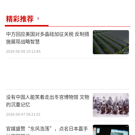
力。况且，1945年10月25日，日本已经将台湾
交还中国，当时中国的中央政府即国民政府还
精彩推荐
代表中国举行了接收仪式。试问，王毅外长说
中方回应美国对多晶硅加征关税 反制措
的“台湾归还中国”，何错之有！此外，还有
施展现战略智慧
一个铁的事实是，台湾回归中国是在1945
2026-08-08 10:12:45
年，“旧金山和约”的签署是在1951年。在台
湾已经回归中国的情况下，再来炒作所谓“旧
金山和约”对处理台湾归属的有效性，岂不是
天方夜谭的笑话！
没有中国人能笑着走出冬宫博物馆 文物
“旧金山和约”从来不具有合法性和有效
的沉重记忆
性。林佳龙拿这样一个非法无效的“和
2026-08-07 09:21:01
约”为“台独”张目，只能暴露其分裂国家的
丑恶嘴脸。
官媒盛赞“东风浩荡”，点名日本嘉手