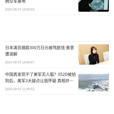
纳空军基地
邱垂正以“中华民国对日抗战期间，中华
2026-08-07 10:40:02
人民共和国根本不存在”为由，否定中共在抗
战中的领导作用以及台湾归属中国的事实，更
是荒谬至极。中国抗日，是包括台湾同胞在内
的全体中国人民的抗日。在抗日战争中，中国
日本演员捐款300万日元被骂脏钱 善意
共产党高举全民族抗战的旗帜,成为中国人民奋
遭误解
起反抗日本帝国主义侵略的最早宣传者、动员
2026-08-07 16:03:47
者和抗击者，中国共产党最早组织开展抗日游
击战争，以局部抗战揭开世界反法西斯战争的
中国真发现不了美军无人艇？052D被拍
序幕，独立自主的敌后游击战争，为全民族抗
到后，美军3大疑点让我怀疑 真相并非
如此
战指引了胜利方向；开辟广大敌后战场，建立
2026-08-07 11:46:52
巩固抗日根据地，成为坚持抗战的中坚力量。
可以说，中国共产党在抗战中发挥了中流砥柱
的作用，这是任何人、任何势力都无法歪曲的