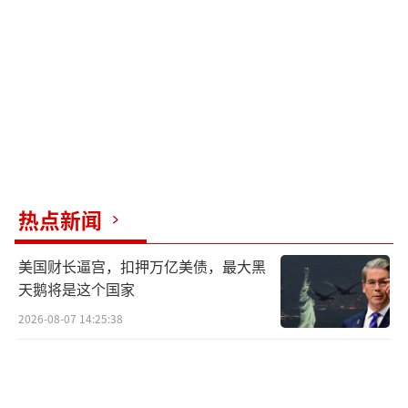
合国及各当事国均会与中华人民共和国政府沟
通协商，并尊重中方处理意见；中国驻外使领
馆积极保障海外台胞的安全和合法权益。在管
辖方面，国家司法机关对在台湾地区触犯国家
法律的人员实施司法管辖，执法机关对台湾当
局控制的某些地区实施行政管辖，军事部门对
台岛周边海域或空域实施军事管辖等，这些都
热点新闻
彰显了中国对台湾拥有并行使着无可争辩的主
权。
美国财长逼宫，扣押万亿美债，最大黑
天鹅将是这个国家
林佳龙声称《旧金山和约》取代《开罗宣
2026-08-07 14:25:38
言》《波茨坦公告》等，以此否定台湾归属中
国的事实，这完全是无稽之谈。1943年的《开
罗宣言》明确规定，日本所窃取于中国之领