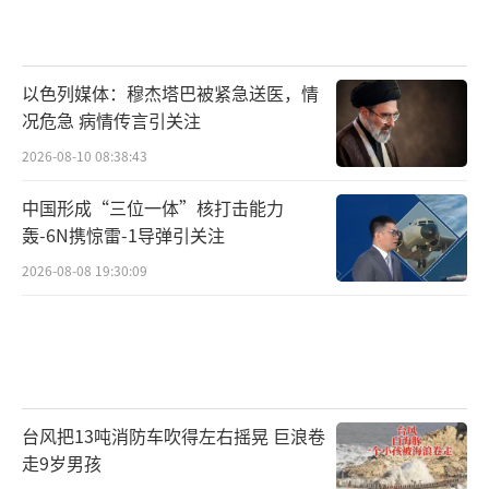
以色列媒体：穆杰塔巴被紧急送医，情
况危急 病情传言引关注
2026-08-10 08:38:43
中国形成“三位一体”核打击能力
轰-6N携惊雷-1导弹引关注
2026-08-08 19:30:09
台风把13吨消防车吹得左右摇晃 巨浪卷
走9岁男孩