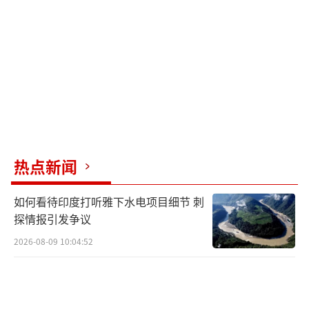
至2025年8月初，乌克兰军队在库尔斯克州发动
的军事行动，已经造成超过30亿卢布（约合人
民币2.68亿元）的损失。
巴斯特雷金强调，这些损失涉及地方基础
设施、民用建筑以及部分能源设施，俄方已就
此展开调查，并准备把相关情况提交给国际社
会。他同时暗示，如果乌方坚持要求俄罗斯赔
热点新闻
偿，那么乌克兰在俄境内的军事破坏同样要被
如何看待印度打听雅下水电项目细节 刺
纳入计算。
探情报引发争议
从表面上看，乌克兰提出的“全额赔
2026-08-09 10:04:52
偿”要求是为冲突后的重建筹措资金，但实际
上，它也是未来谈判中的一张重要筹码。乌克
兰希望通过冻结资产的直接使用，既能确保赔