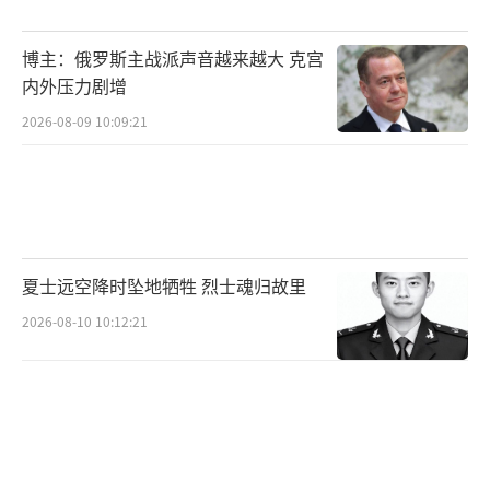
偿落地，又能避免因俄方“赖账”而陷入被
博主：俄罗斯主战派声音越来越大 克宫
动。
内外压力剧增
然而，从俄罗斯的角度来看，承认赔偿不
2026-08-09 10:09:21
仅意味着政治上认输，更会对国内经济和社会
稳定造成冲击。因此俄方不仅不会轻易答应，
还可能反过来强调乌军在俄境内造成的损害，
以对冲乌克兰的要求。
夏士远空降时坠地牺牲 烈士魂归故里
此外，这一问题还与美欧的立场密切相
2026-08-10 10:12:21
关。冻结的俄罗斯资产本质上掌握在欧美手
里，如何动用、是否动用，将不仅取决于乌俄
双方谈判，还要看西方国家内部的协调与利益
分配。