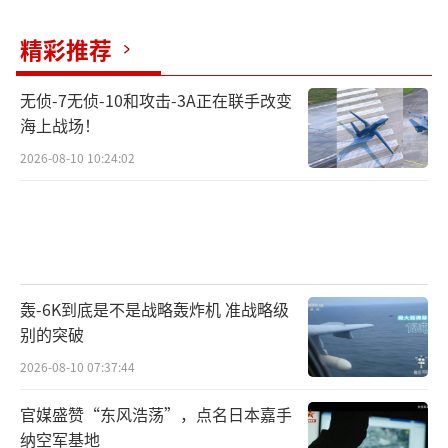
当前局势表明，乌克兰和俄罗斯在赔偿问
精彩推荐
题上的分歧极大，几乎不可能在短时间内找到
折中方案。乌方坚持“全额赔偿”，俄方则拿
无侦-7无侦-10和攻击-3A正在联手改变
出“库尔斯克损失”反击，这场围绕战争责任
海上战场！
与经济重建的拉锯战，注定将成为未来和平谈
2026-08-10 10:24:02
判中最难啃的骨头之一。
（责任编辑：张佳鑫）
轰-6K到底是不是战略轰炸机 准战略级
别的突破
2026-08-10 07:37:44
官媒盛赞“东风浩荡”，点名日本嘉手
纳空军基地