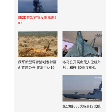
052D首次官宣发射鹰击2
0！
我军新型导弹清晰发射画
洛马公开展出无人僚机外
面首度公开 穿深可达10
形，和歼-50高度相似
米
第13艘055大驱开始试航