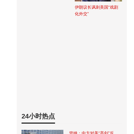
伊朗议长讽刺美国“戏剧
化外交”
24小时热点
管姚：中方对美“亮剑”反