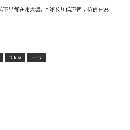
私下里都在用大疆。” 馆长压低声音，仿佛在说
共
5
页
下一页