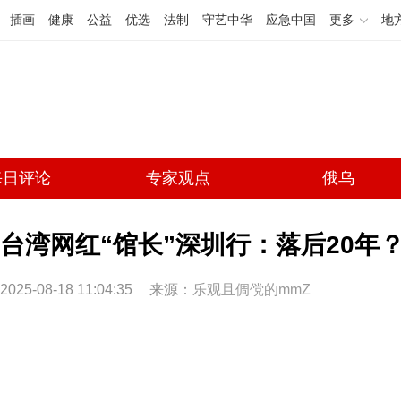
插画
健康
公益
优选
法制
守艺中华
应急中国
更多
地
每日评论
专家观点
俄乌
台湾网红“馆长”深圳行：落后20年
2025-08-18 11:04:35
来源：
乐观且倜傥的mmZ