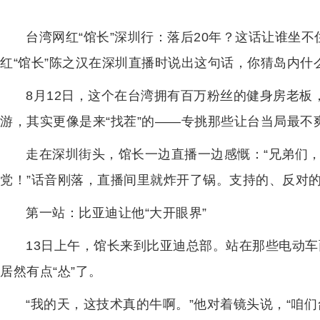
台湾网红“馆长”深圳行：落后20年？这话让谁坐不
红“馆长”陈之汉在深圳直播时说出这句话，你猜岛内什
8月12日，这个在台湾拥有百万粉丝的健身房老
游，其实更像是来“找茬”的——专挑那些让台当局最不
走在深圳街头，馆长一边直播一边感慨：“兄弟们
党！”话音刚落，直播间里就炸开了锅。支持的、反对
第一站：比亚迪让他“大开眼界”
13日上午，馆长来到比亚迪总部。站在那些电动
居然有点“怂”了。
“我的天，这技术真的牛啊。”他对着镜头说，“咱