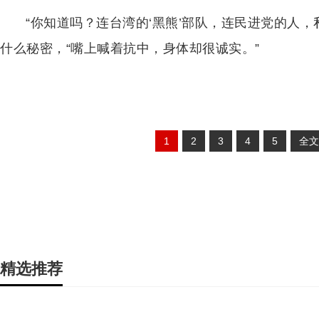
“你知道吗？连台湾的‘黑熊’部队，连民进党的人，
什么秘密，“嘴上喊着抗中，身体却很诚实。”
1
2
3
4
5
全文
精选推荐