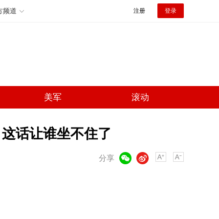
方频道
注册
登录
美军
滚动
？这话让谁坐不住了
微信
微博
分享