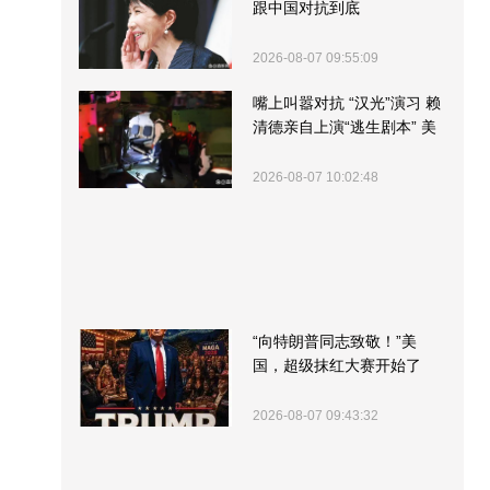
跟中国对抗到底
2026-08-07 09:55:09
嘴上叫嚣对抗 “汉光”演习 赖
清德亲自上演“逃生剧本” 美
军方围观“服务”
2026-08-07 10:02:48
“向特朗普同志致敬！”美
国，超级抹红大赛开始了
2026-08-07 09:43:32