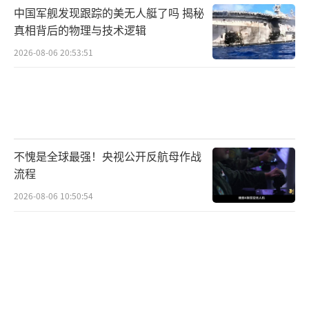
洛乌索夫分坐普京两侧，直面美方的政治与安
中国军舰发现跟踪的美无人艇了吗 揭秘
全顾问。西卢安诺夫与德米特里耶夫则对上了
真相背后的物理与技术逻辑
美方的经济与能源官员。这种精确的对位使得
2026-08-06 20:53:51
无论特朗普抛出什么议题，俄方都有相应的决
策者当场回应。
会后不到二十分钟的联合记者会显得异常
简短，双方的表态都十分谨慎。普京提到
不愧是全球最强！央视公开反航母作战
了“巨大的经济合作潜力”和“安全关切必须
流程
得到对等回应”，而特朗普则表示建立了“沟
2026-08-06 10:50:54
通机制”，但并未透露任何细节。
峰会结束后，俄方媒体迅速放出了一些耐
人寻味的画面：德米特里耶夫与美方经济顾问
长时间讨论，以及国防部长别洛乌索夫在地图