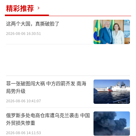
前指示北极航道位置。这些刻意释放的影像再
精彩推荐
次强化了俄方经济与军事双线并进的策略。回
过头看，普京的阿拉斯加之行或许从一开始就
这两个大国，真撕破脸了
不是为了在乌克兰问题上取得突破。那更像是
2026-08-06 16:30:51
一次精心策划的战略展示，目标是向特朗普乃
至整个西方世界传递一个明确信息：俄罗斯不
会在单一议题上被动应对。任何与俄罗斯的谈
判都必须同时涵盖军事安全和经济利益。这份
五人名单与其说是随行人员，不如说是一份俄
菲一张破图闯大祸 中方四箭齐发 南海
罗斯未来外交策略的公开说明书。
局势升级
（责任编辑：张蕾
2026-08-06 10:41:07
TT0001）
俄罗斯多处电商仓库遭乌克兰袭击 中国
外贸损失惨重
2026-08-06 14:11:53