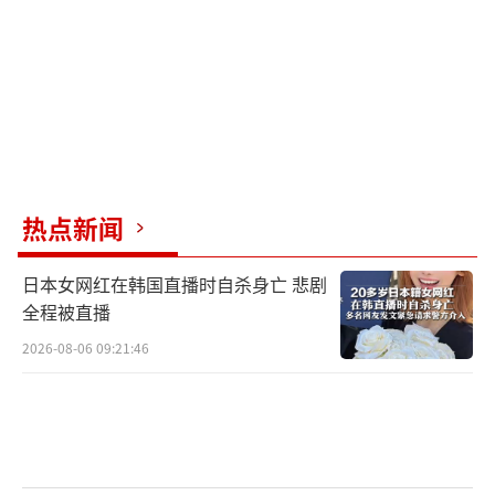
要求美欧解除部分经济制裁、解冻被扣押的俄
罗斯海外资产，甚至就俄罗斯的“去美元
化”进程与美方进行某种形式的沟通。别洛乌
索夫的在场本身是一种威慑和筹码。普京似乎
想把军事态势和经济利益捆绑在一起，形成一
个完整的谈判工具箱，迫使美方进行一揽子交
热点新闻
易。
日本女网红在韩国直播时自杀身亡 悲剧
峰会的安排也印证了这种猜测。普京与特
全程被直播
朗普首先进行“一对一”的闭门会谈，为后续
2026-08-06 09:21:46
的谈判定下基调。紧接着，才是五人代表团全
部加入的扩大会议。在阿拉斯加安克雷奇，会
议中心外气氛紧张，安保严密如临大敌。但在
会场内，俄方代表团分工明确。拉夫罗夫和别