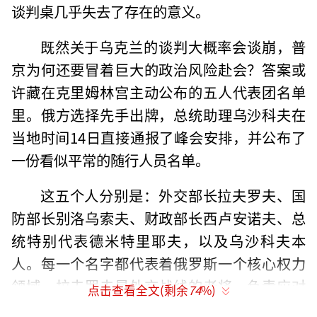
谈判桌几乎失去了存在的意义。
既然关于乌克兰的谈判大概率会谈崩，普
京为何还要冒着巨大的政治风险赴会？答案或
许藏在克里姆林宫主动公布的五人代表团名单
里。俄方选择先手出牌，总统助理乌沙科夫在
当地时间14日直接通报了峰会安排，并公布了
一份看似平常的随行人员名单。
这五个人分别是：外交部长拉夫罗夫、国
防部长别洛乌索夫、财政部长西卢安诺夫、总
统特别代表德米特里耶夫，以及乌沙科夫本
人。每一个名字都代表着俄罗斯一个核心权力
领域。拉夫罗夫是外交战线的老将，负责应对
点击查看全文(剩余
74
%)
西方的政治压力；别洛乌索夫是新上任的防